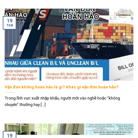
19
Th8
Vận đơn không hoàn hảo là gì? Khác gì vận đơn hoàn hảo?
Trong lĩnh vực xuất nhập khẩu, người mới vào nghề hoặc “không
chuyên” thường hay [...]
19