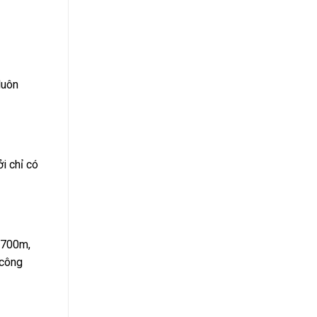
luôn
i chỉ có
 2700m,
 công