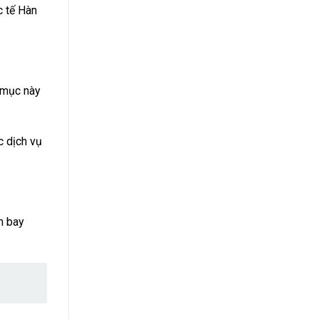
c tế Hàn
g mục này
c dịch vụ
n bay