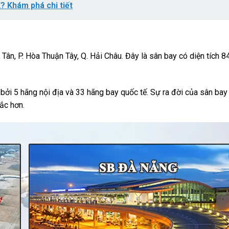
K? Khám phá chi tiết
n, P. Hòa Thuận Tây, Q. Hải Châu. Đây là sân bay có diện tích 84
ởi 5 hãng nội địa và 33 hãng bay quốc tế. Sự ra đời của sân ba
ắc hơn.