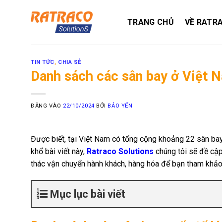
Bỏ
qua
TRANG CHỦ
VỀ RATR
nội
dung
TIN TỨC
,
CHIA SẺ
Danh sách các sân bay ở Việt 
ĐĂNG VÀO
22/10/2024
BỞI
BẢO YẾN
Được biết, tại Việt Nam có tổng cộng khoảng 22 sân ba
khổ bài viết này,
Ratraco Solutions
chúng tôi sẽ đề cập
thác vận chuyển hành khách, hàng hóa để bạn tham khảo 
Mục lục bài viết