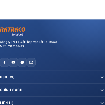
Công ty TNHH Giải Pháp Vận Tải RATRACO
MST:
0316136487
DỊCH VỤ
Vận Tải Container Bắc – Nam
CHÍNH SÁCH
Vận Tải Container Lạnh
Báo giá dịch vụ vận tải
LIÊN HỆ
Container Liên Vận Quốc Tế