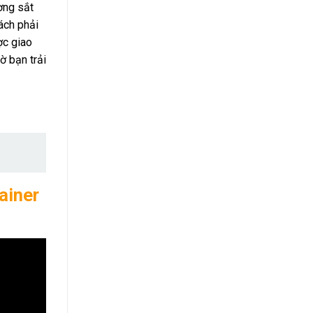
ờng sắt
ách phải
ợc giao
ờ bạn trải
ainer