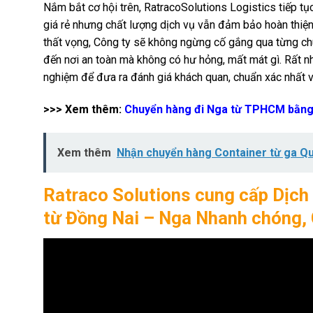
Nắm bắt cơ hội trên, RatracoSolutions Logistics tiếp t
giá rẻ nhưng chất lượng dịch vụ vẫn đảm bảo hoàn thiện
thất vọng, Công ty sẽ không ngừng cố gắng qua từng c
đến nơi an toàn mà không có hư hỏng, mất mát gì. Rất n
nghiệm để đưa ra đánh giá khách quan, chuẩn xác nhất v
>>> Xem thêm:
Chuyển hàng đi Nga từ TPHCM bằng
Xem thêm
Nhận chuyển hàng Container từ ga Quả
Ratraco Solutions cung cấp Dịch
từ Đồng Nai – Nga Nhanh chóng, 