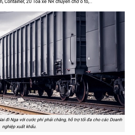
n, Container, 20 Toa xe NR chuyên chở ô tô,…
ai đi Nga với cước phí phải chăng, hỗ trợ tối đa cho các Doanh
nghiệp xuất khẩu.