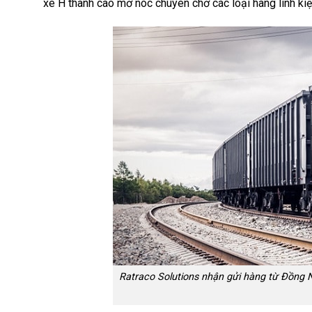
xe H thành cao mở nóc chuyên chở các loại hàng linh kiệ
Ratraco Solutions nhận gửi hàng từ Đồng N