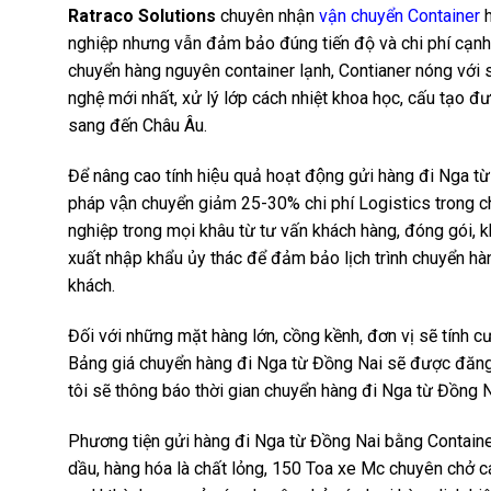
Ratraco Solutions
chuyên nhận
vận chuyển Container
h
nghiệp nhưng vẫn đảm bảo đúng tiến độ và chi phí cạnh t
chuyển hàng nguyên container lạnh, Contianer nóng với 
nghệ mới nhất, xử lý lớp cách nhiệt khoa học, cấu tạo đ
sang đến Châu Âu.
Để nâng cao tính hiệu quả hoạt động gửi hàng đi Nga 
pháp vận chuyển giảm 25-30% chi phí Logistics trong c
nghiệp trong mọi khâu từ tư vấn khách hàng, đóng gói, k
xuất nhập khẩu ủy thác để đảm bảo lịch trình chuyển h
khách.
Đối với những mặt hàng lớn, cồng kềnh, đơn vị sẽ tính 
Bảng giá chuyển hàng đi Nga từ Đồng Nai sẽ được đăng c
tôi sẽ thông báo thời gian chuyển hàng đi Nga từ Đồng N
Phương tiện gửi hàng đi Nga từ Đồng Nai bằng Contain
dầu, hàng hóa là chất lỏng, 150 Toa xe Mc chuyên chở c