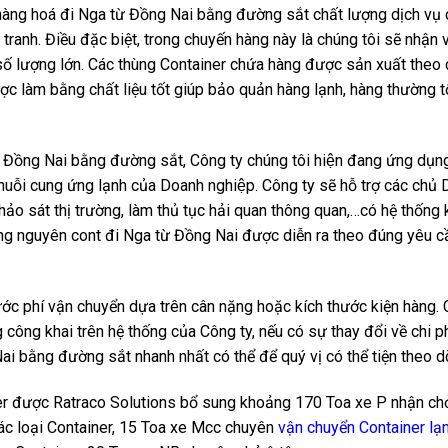
àng hoá đi Nga từ Đồng Nai bằng đường sắt chất lượng dịch vụ
ranh. Điều đặc biệt, trong chuyến hàng này là chúng tôi sẽ nhận 
số lượng lớn. Các thùng Container chứa hàng được sản xuất theo
ược làm bằng chất liệu tốt giúp bảo quản hàng lạnh, hàng thường t
từ Đồng Nai bằng đường sắt, Công ty chúng tôi hiện đang ứng dụng
huỗi cung ứng lạnh của Doanh nghiệp. Công ty sẽ hỗ trợ các chủ
hảo sát thị trường, làm thủ tục hải quan thông quan,…có hệ thống 
àng nguyên cont đi Nga từ Đồng Nai được diễn ra theo đúng yêu c
cước phí vận chuyển dựa trên cân nặng hoặc kích thước kiện hàng. C
ông khai trên hệ thống của Công ty, nếu có sự thay đổi về chi ph
ai bằng đường sắt nhanh nhất có thể để quý vị có thể tiện theo dõ
er được Ratraco Solutions bổ sung khoảng 170 Toa xe P nhận ch
ác loại Container, 15 Toa xe Mcc chuyên
vận chuyển Container lạ