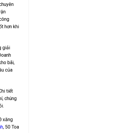
 chuyên
vận
 công
ốt hơn khi
 giải
 Doanh
kho bãi,
ầu của
hi tiết
í, chúng
i.
ở xăng
nh
, 50 Toa