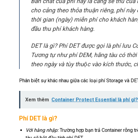
Bản chất của phí này là cảng sẽ thu của
cho cảng theo thỏa thuận riêng, phí này
thời gian (ngày) miễn phí cho khách hàng 
đầu thu phí khách hàng.
DET là gì? Phí DET được gọi là phí lưu Co
Tương tự như phí DEM, hãng tàu có thời g
theo ngày và tùy thuộc vào kích thước, 
Phân biệt sự khác nhau giữa các loại phí Storage và DE
Xem thêm
Container Protect Essential là phí gì
Phí DET là gì?
Với hàng nhập:
Trường hợp bạn trả Container rỗng tr
tàu sẽ bắt đầu tính phí DET.