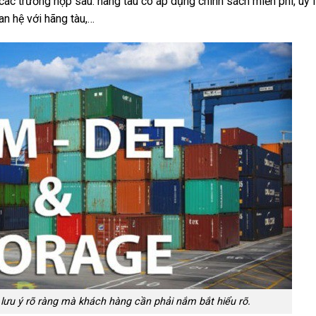
ác trường hợp sau: hãng tàu có áp dụng chính sách miễn phí, uy 
n hệ với hãng tàu,…
 ý rõ ràng mà khách hàng cần phải nắm bắt hiểu rõ.