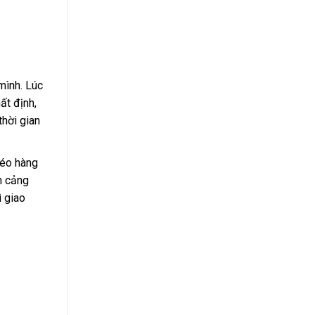
mình. Lúc
ất định,
thời gian
kéo hàng
n cảng
ì giao