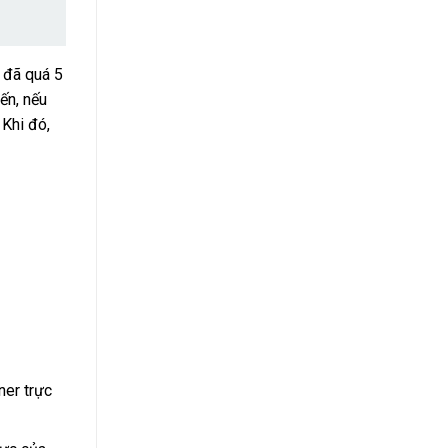
 đã quá 5
ến, nếu
 Khi đó,
ner trực