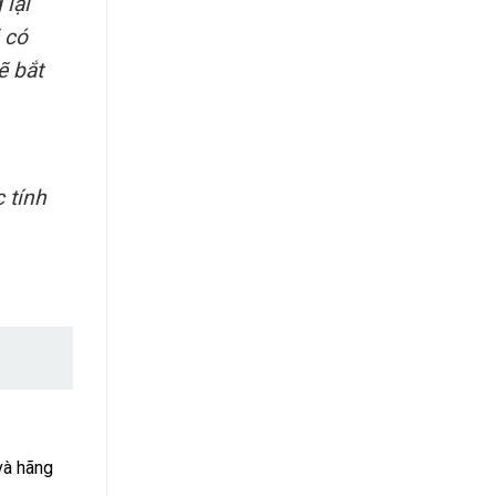
 lại
 có
̃ bắt
 tính
à hãng