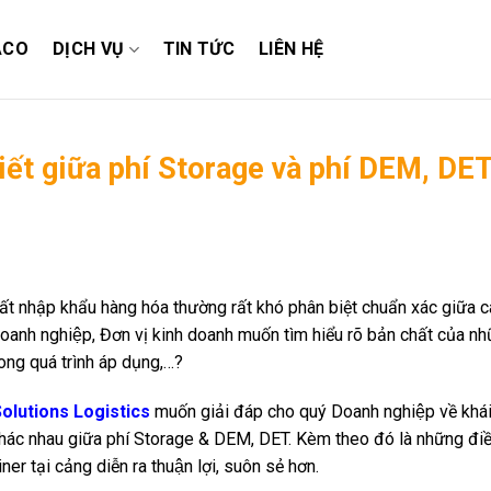
ACO
DỊCH VỤ
TIN TỨC
LIÊN HỆ
tiết giữa phí Storage và phí DEM, DE
ất nhập khẩu hàng hóa thường rất khó phân biệt chuẩn xác giữa c
 nghiệp, Đơn vị kinh doanh muốn tìm hiểu rõ bản chất của như
 trong quá trình áp dụng,…?
olutions Logistics
muốn giải đáp cho quý Doanh nghiệp về khá
̣ khác nhau giữa phí Storage & DEM, DET. Kèm theo đó là những điê
er tại cảng diễn ra thuận lợi, suôn sẻ hơn.