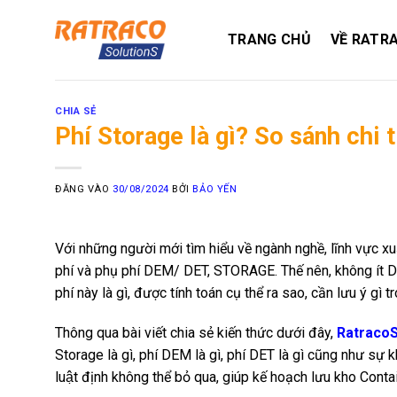
Bỏ
qua
TRANG CHỦ
VỀ RATR
nội
dung
CHIA SẺ
Phí Storage là gì? So sánh chi 
ĐĂNG VÀO
30/08/2024
BỞI
BẢO YẾN
Với những người mới tìm hiểu về ngành nghề, lĩnh vực xu
phí và phụ phí DEM/ DET, STORAGE. Thế nên, không ít Doanh
phí này là gì, được tính toán cụ thể ra sao, cần lưu ý gì
Thông qua bài viết chia sẻ kiến thức dưới đây,
RatracoS
Storage là gì, phí DEM là gì, phí DET là gì cũng như sư
luật định không thể bỏ qua, giúp kế hoạch lưu kho Contain