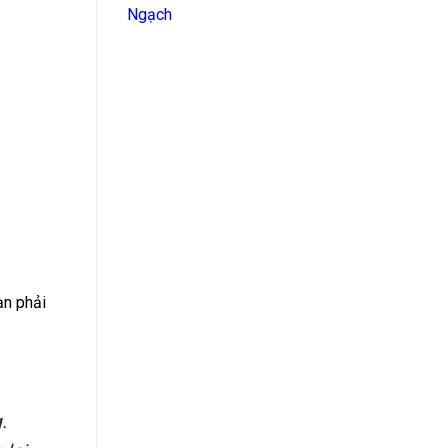
Ngạch
ạn phải
.