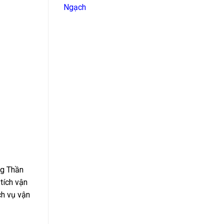
Ngạch
ng Thần
 tích vận
ịch vụ vận