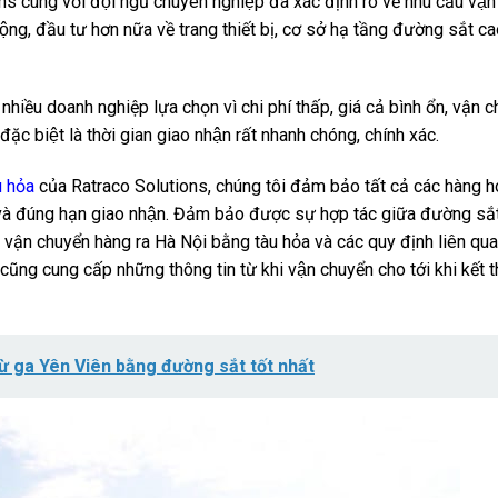
s cùng với đội ngũ chuyên nghiệp đã xác định rõ về nhu cầu vậ
̣ng, đầu tư hơn nữa về trang thiết bị, cơ sở hạ tầng đường sắt ca
ều doanh nghiệp lựa chọn vì chi phí thấp, giá cả bình ổn, vận 
đặc biệt là thời gian giao nhận rất nhanh chóng, chính xác.
u hỏa
của Ratraco Solutions, chúng tôi đảm bảo tất cả các hàng h
n và đúng hạn giao nhận. Đảm bảo được sự hợp tác giữa đường sắ
ệ vận chuyển hàng ra Hà Nội bằng tàu hỏa và các quy định liên qua
g cung cấp những thông tin từ khi vận chuyển cho tới khi kết th
ừ ga Yên Viên bằng đường sắt tốt nhất