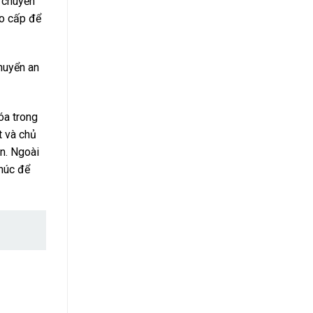
n chuyển
o cấp để
chuyển an
óa trong
t và chủ
n. Ngoài
úc để