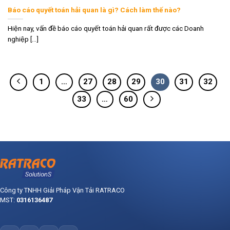
Báo cáo quyết toán hải quan là gì? Cách làm thế nào?
Hiện nay, vấn đề báo cáo quyết toán hải quan rất được các Doanh
nghiệp [...]
1
…
27
28
29
30
31
32
33
…
60
Công ty TNHH Giải Pháp Vận Tải RATRACO
MST:
0316136487