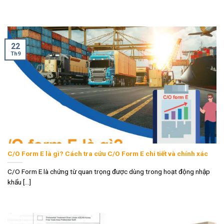
22
Th9
C/O Form E là gì? Cách tra cứu C/O Form E chi tiết và chính xác
C/O Form E là chứng từ quan trọng được dùng trong hoạt động nhập
khẩu [...]