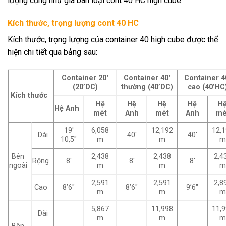
lượng cũng như giá bán loại cont 40 HC high cube:
Kích thước, trọng lượng cont 40 HC
Kích thước, trọng lượng của container 40 high cube được thể
hiện chi tiết qua bảng sau:
Container 20′
Container 40′
Container 4
(20’DC)
thường (40’DC)
cao (40’HC
Kích thước
Hệ
Hệ
Hệ
Hệ
H
Hệ Anh
mét
Anh
mét
Anh
mé
19′
6,058
12,192
12,
Dài
40′
40′
10,5″
m
m
m
Bên
2,438
2,438
2,4
Rộng
8′
8′
8′
ngoài
m
m
m
2,591
2,591
2,8
Cao
8’6″
8’6″
9’6″
m
m
m
5,867
11,998
11,
Dài
m
m
m