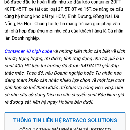
bộ được đầu tư hoàn thiện như xe đầu kéo container 20FT,
40FT, 45FT; xe tải các loại 2T, 5T, 8T và 15T, xe nâng xe cẩu
cùng hệ thống kho bãi tại HCM, Bình Dương, Đồng Nai, Đà
Nẵng, Hà Nội,…Chúng tôi tự tin mang tới các giải pháp vận
tải phù hợp đáp ứng mọi nhu cầu của khách hàng là Cá nhân
lẫn Doanh nghiệp.
Container 40 high cube
và những kiến thức cần biết về kích
thước, trọng lượng, ưu điểm, tính ứng dụng cho tới giá bán
cont 40ft HC trên thị trường đã được RATRACO giải đáp
thắc mắc. Theo đó, nếu Doanh nghiệp hoặc Tư nhân nào
đang tham khảo cân nhắc nhiều lựa chọn về một loại cont
phù hợp có thể tham khảo để phục vụ công việc. Hoặc khi
có nhu cầu sử dụng Dịch vụ vận chuyển cont Bắc Nam giá
rẻ đường sắt, liên hệ ngay Hotline bên dưới.
THÔNG TIN LIÊN HỆ RATRACO SOLUTIONS
CÔNG TY TNHH GIẢI PHÁP VẬN TẢI RATRACO