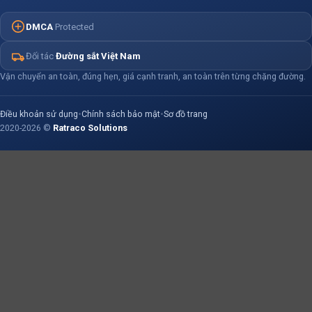
VP Miền Nam
Hỗ Trợ Vận Tải Hàng Hoá
Chính sách bảo hiểm hàng hoá
161/1 Cộng Hòa, P. Bảy Hiền, TP.HCM
DMCA
Protected
Khai Báo Hải Quan – XNK
Chống hối lộ & tham nhũng
VP Miền Bắc
Đối tác
Đường sắt Việt Nam
Dịch Vụ Kéo Container Cảng
95 - 97 Lê Duẩn, P. Cửa Nam,
Hồ sơ năng lực
Vận chuyển an toàn, đúng hẹn, giá cạnh tranh, an toàn trên từng chặng đường.
Hà Nội
Liên hệ Ratraco Solutions
Hotline 24/7
Điều khoản sử dụng
•
Chính sách bảo mật
•
Sơ đồ trang
0965 131 131
2020-2026 ©
Ratraco Solutions
Email
kinhdoanh@ratracosolutions.com