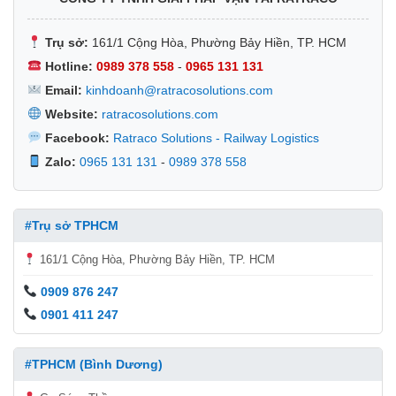
Trụ sở:
161/1 Cộng Hòa, Phường Bảy Hiền, TP. HCM
Hotline:
0989 378 558
-
0965 131 131
Email:
kinhdoanh@ratracosolutions.com
Website:
ratracosolutions.com
Facebook:
Ratraco Solutions - Railway Logistics
Zalo:
0965 131 131
-
0989 378 558
#Trụ sở TPHCM
161/1 Cộng Hòa, Phường Bảy Hiền, TP. HCM
0909 876 247
0901 411 247
#TPHCM (Bình Dương)