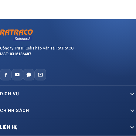
Công ty TNHH Giải Pháp Vận Tải RATRACO
MST:
0316136487
DỊCH VỤ
Vận Tải Container Bắc – Nam
CHÍNH SÁCH
Vận Tải Container Lạnh
Báo giá dịch vụ vận tải
LIÊN HỆ
Container Liên Vận Quốc Tế
Hợp đồng vận chuyển mẫu