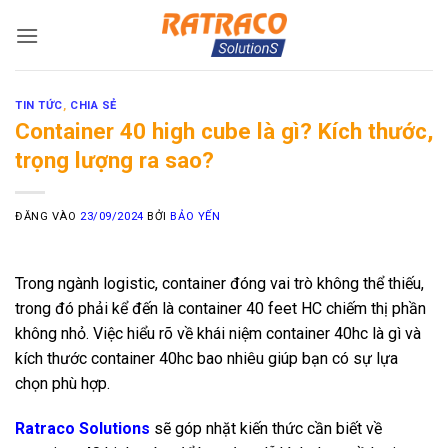
Bỏ
qua
nội
dung
TIN TỨC
,
CHIA SẺ
Container 40 high cube là gì? Kích thước,
trọng lượng ra sao?
ĐĂNG VÀO
23/09/2024
BỞI
BẢO YẾN
Trong ngành logistic, container đóng vai trò không thể thiếu,
trong đó phải kể đến là container 40 feet HC chiếm thị phần
không nhỏ. Việc hiểu rõ về khái niệm container 40hc là gì và
kích thước container 40hc bao nhiêu giúp bạn có sự lựa
chọn phù hợp.
Ratraco Solutions
sẽ góp nhặt kiến thức cần biết về