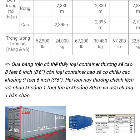
Bên
trong
2,330
2,330
2,3
Rộng
(tối
m
m
m
thiểu)
2,395
2,7
Cao
2,395m
m
m
Trọng lượng
52,900
24,000
67,200
30,480
67,200
32,
toàn bộ
lb
kg
lb
kg
lb
k
(hàng & vỏ)
=> Qua bảng trên có thể thấy loại container thường sẽ cao
8 feet 6 inch (8’6’’) còn loại container cao sẽ có chiều cao
khoảng 9 feet 6 inch (9’6’’). Hai loại này thường chênh lệch
với nhau khoảng 1 foot tức là khoảng 30cm và ước chừng
1 bàn chân.