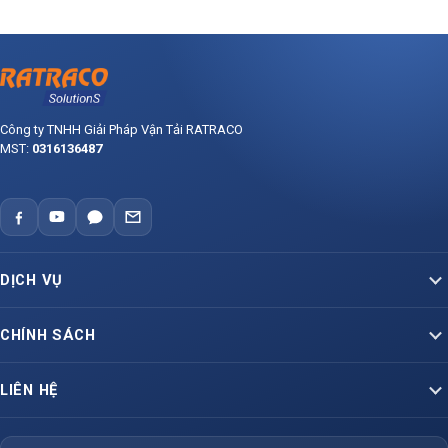
Công ty TNHH Giải Pháp Vận Tải RATRACO
MST:
0316136487
DỊCH VỤ
Vận Tải Container Bắc – Nam
CHÍNH SÁCH
Vận Tải Container Lạnh
Báo giá dịch vụ vận tải
LIÊN HỆ
Container Liên Vận Quốc Tế
Hợp đồng vận chuyển mẫu
VP Miền Nam
Hỗ Trợ Vận Tải Hàng Hoá