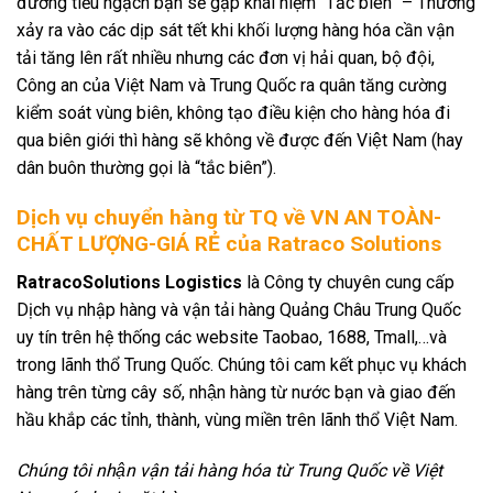
đường tiểu ngạch bạn sẽ gặp khái niệm “Tắc biên” – Thường
xảy ra vào các dịp sát tết khi khối lượng hàng hóa cần vận
tải tăng lên rất nhiều nhưng các đơn vị hải quan, bộ đội,
Công an của Việt Nam và Trung Quốc ra quân tăng cường
kiểm soát vùng biên, không tạo điều kiện cho hàng hóa đi
qua biên giới thì hàng sẽ không về được đến Việt Nam (hay
dân buôn thường gọi là “tắc biên”).
Dịch vụ chuyển hàng từ TQ về VN AN TOÀN-
CHẤT LƯỢNG-GIÁ RẺ của Ratraco Solutions
RatracoSolutions Logistics
là Công ty chuyên cung cấp
Dịch vụ nhập hàng và vận tải hàng Quảng Châu Trung Quốc
uy tín trên hệ thống các website Taobao, 1688, Tmall,…và
trong lãnh thổ Trung Quốc. Chúng tôi cam kết phục vụ khách
hàng trên từng cây số, nhận hàng từ nước bạn và giao đến
hầu khắp các tỉnh, thành, vùng miền trên lãnh thổ Việt Nam.
Chúng tôi nhận vận tải hàng hóa từ Trung Quốc về Việt