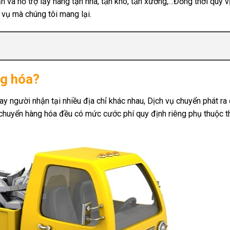
à hỗ trợ lấy hàng tận nhà, tận kho, tận xưởng,…Đồng thời quý vị
h vụ mà chúng tôi mang lại.
ng hóa?
y người nhận tại nhiều địa chỉ khác nhau, Dịch vụ chuyển phát ra
chuyển hàng hóa đều có mức cước phí quy định riêng phụ thuộc the