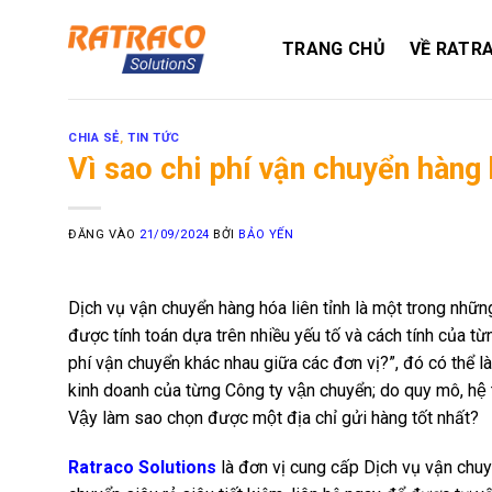
Bỏ
qua
TRANG CHỦ
VỀ RATR
nội
dung
CHIA SẺ
,
TIN TỨC
Vì sao chi phí vận chuyển hàng 
ĐĂNG VÀO
21/09/2024
BỞI
BẢO YẾN
Dịch vụ vận chuyển hàng hóa liên tỉnh là một trong những di
được tính toán dựa trên nhiều yếu tố và cách tính của t
phí vận chuyển khác nhau giữa các đơn vị?”, đó có thể là d
kinh doanh của từng Công ty vận chuyển; do quy mô, hệ 
Vậy làm sao chọn được một địa chỉ gửi hàng tốt nhất?
Ratraco Solutions
là đơn vị cung cấp Dịch vụ vận chuy