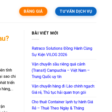
BẢNG GIÁ
TƯ VẤN DỊCH VỤ
BÀI VIẾT MỚI
au?
Ratraco Solutions Đồng Hành Cùng
Sự Kiện VILOG 2026
Vận chuyển sầu riêng quá cảnh
iên tỉnh
(Transit) Campuchia – Việt Nam –
̣i sao chi
Trung Quốc uy tín
át triển
Vận chuyển hàng đi Lào chính ngạch:
n hàng,…
Giá rẻ, Thủ tục hải quan trọn gói
Cho thuê Container lạnh tự hành Giá
vận
Rẻ – Thuê Theo Ngày & Tháng