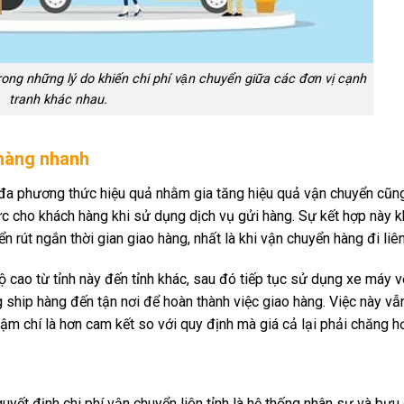
rong những lý do khiến chi phí vận chuyển giữa các đơn vị cạnh
tranh khác nhau.
hàng nhanh
 đa phương thức hiệu quả nhằm gia tăng hiệu quả vận chuyển cũng
hực cho khách hàng khi sử dụng dịch vụ gửi hàng. Sự kết hợp này 
út ngắn thời gian giao hàng, nhất là khi vận chuyển hàng đi liên 
ộ cao từ tỉnh này đến tỉnh khác, sau đó tiếp tục sử dụng xe máy v
ng ship hàng đến tận nơi để hoàn thành việc giao hàng. Việc này v
 chí là hơn cam kết so với quy định mà giá cả lại phải chăng h
uyết định chi phí vận chuyển liên tỉnh là hệ thống nhân sự và bưu