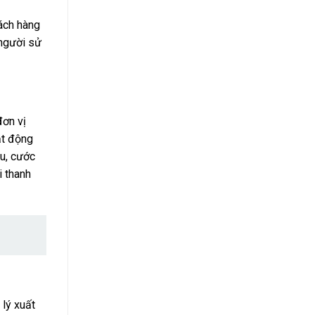
hách hàng
 người sử
đơn vị
ạt động
au, cước
i thanh
lý xuất