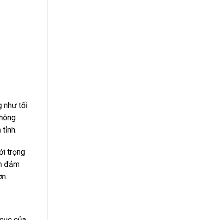
 như tối
không
tỉnh.
ới trọng
ẫn đảm
ơn.
 cục của