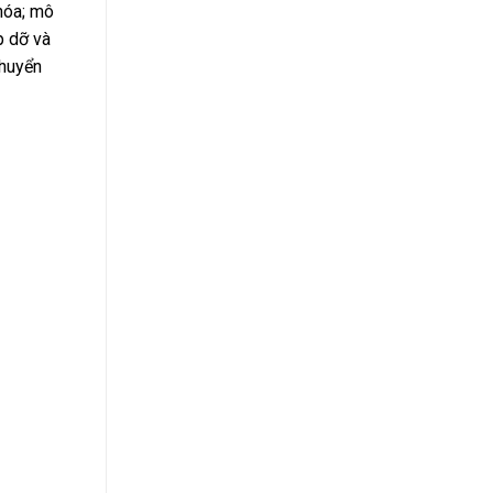
 hóa; mô
p dỡ và
chuyển