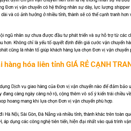
g Đơn vị vận chuyển có hệ thống nhân sự dày, lực lượng shipper
dài và có ảnh hưởng ở nhiều tỉnh, thành sẽ có thể cạnh tranh hơn 
ội ngũ nhân sự chưa được đầu tư phát triển và sự hỗ trợ từ các c
 lâu hơn. Không chỉ là yếu tố quyết định đến giá cước vận chuyển h
phát cũng là nhân tố giúp khách hàng lựa chọn Đơn vị vận chuyển 
i hàng hóa liên tỉnh GIÁ RẺ CẠNH TRA
sử dụng Dịch vụ giao hàng của Đơn vị vận chuyển nào để đảm bảo uy 
ày đang càng ngày càng nở rộ, cộng thêm vô số ý kiến trái chiều về
 shop hoang mang khi lựa chọn Đơn vị vận chuyển phù hợp.
 đi Hà Nội, Sài Gòn, Đà Nẵng và nhiều tỉnh, thành khác trên toàn 
 dụng các công nghệ tiên tiến, hiện đại nhất vào quá trình vậ