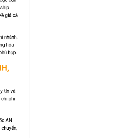
 ship
về giá cả
hi nhánh,
àng hóa
phù hợp.
NH,
tín và
 chi phí
quốc AN
n chuyển,