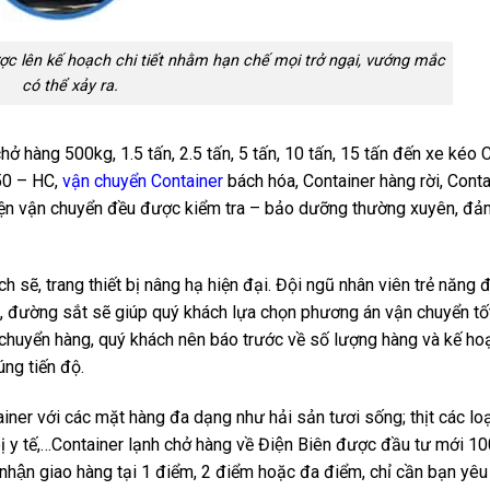
c lên kế hoạch chi tiết nhằm hạn chế mọi trở ngại, vướng mắc
có thể xảy ra.
ải chở hàng 500kg, 1.5 tấn, 2.5 tấn, 5 tấn, 10 tấn, 15 tấn đến xe kéo 
 50 – HC,
vận chuyển Container
bách hóa, Container hàng rời, Con
ện vận chuyển đều được kiểm tra – bảo dưỡng thường xuyên, đ
 sạch sẽ, trang thiết bị nâng hạ hiện đại. Đội ngũ nhân viên trẻ năng 
đường sắt sẽ giúp quý khách lựa chọn phương án vận chuyển tốt
ận chuyển hàng, quý khách nên báo trước về số lượng hàng và kế h
ng tiến độ.
iner với các mặt hàng đa dạng như hải sản tươi sống; thịt các loạ
 bị y tế,…Container lạnh chở hàng về Điện Biên được đầu tư mới 1
ôi nhận giao hàng tại 1 điểm, 2 điểm hoặc đa điểm, chỉ cần bạn yêu 