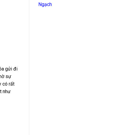
Ngạch
óa gửi đi
nhờ sự
có rất
́t như