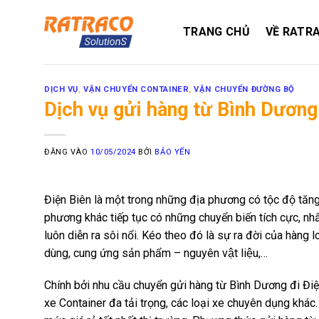
Bỏ
qua
TRANG CHỦ
VỀ RATR
nội
dung
DỊCH VỤ
,
VẬN CHUYỂN CONTAINER
,
VẬN CHUYỂN ĐƯỜNG BỘ
Dịch vụ gửi hàng từ Bình Dương 
ĐĂNG VÀO
10/05/2024
BỞI
BẢO YẾN
Điện Biên là một trong những địa phương có tộc độ tăng 
phương khác tiếp tục có những chuyển biến tích cực, nhất la
luôn diễn ra sôi nổi. Kéo theo đó là sự ra đời của hàng
dùng, cung ứng sản phẩm – nguyên vật liệu,…
Chính bởi nhu cầu chuyển gửi hàng từ Bình Dương đi Đi
xe Container đa tải trọng, các loại xe chuyên dụng khá