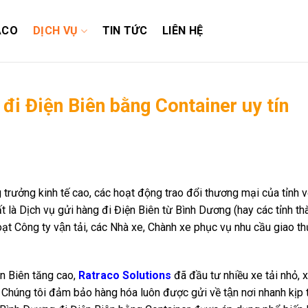
ACO
DỊCH VỤ
TIN TỨC
LIÊN HỆ
đi Điện Biên bằng Container uy tín
trưởng kinh tế cao, các hoạt động trao đổi thương mại của tỉnh v
̀ Dịch vụ gửi hàng đi Điện Biên từ Bình Dương (hay các tỉnh tha
 loạt Công ty vận tải, các Nhà xe, Chành xe phục vụ nhu cầu giao t
ện Biên tăng cao,
Ratraco Solutions
đã đầu tư nhiều xe tải nhỏ, xe 
c. Chúng tôi đảm bảo hàng hóa luôn được gửi về tận nơi nhanh kịp t