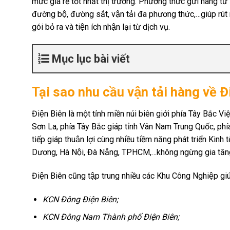
mức giá rẻ tốt nhất thị trường. Phương thức gửi hàng từ
đường bộ, đường sắt, vận tải đa phương thức,…giúp rút n
gói bỏ ra và tiện ích nhận lại từ dịch vụ.
Mục lục bài viết
Tại sao nhu cầu vận tải hàng vê
Điện Biên là một tỉnh miền núi biên giới phía Tây Bắc V
Sơn La, phía Tây Bắc giáp tỉnh Vân Nam Trung Quốc, phía
tiếp giáp thuận lợi cùng nhiều tiềm năng phát triển Kinh 
Dương, Hà Nội, Đà Nẵng, TPHCM,…không ngừng gia tăn
Điện Biên cũng tập trung nhiều các Khu Công Nghiệp giú
KCN Đông Điện Biên;
KCN Đông Nam Thành phố Điện Biên;