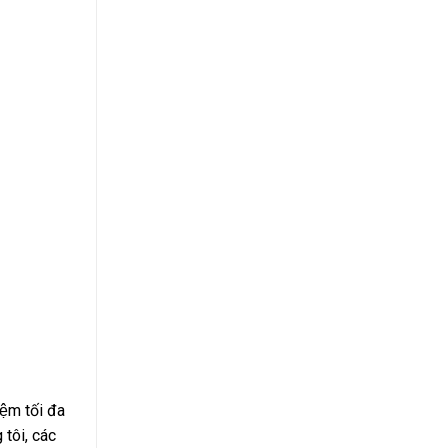
̣m tối đa
 tôi, các