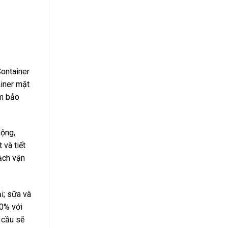
Container
tainer mặt
ảm bảo
động,
 và tiết
oạch vận
i; sữa và
00% với
cầu sẽ