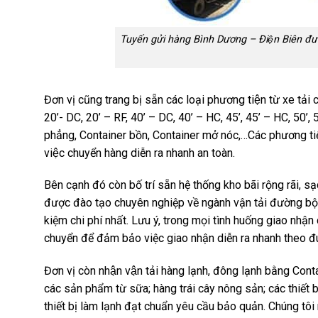
Tuyến gửi hàng Bình Dương – Điện Biên đượ
Đơn vị cũng trang bị sẵn các loại phương tiện từ xe t
20’- DC, 20’ – RF, 40’ – DC, 40’ – HC, 45’, 45’ – HC, 50’,
phẳng, Container bồn, Container mở nóc,…Các phương ti
việc chuyển hàng diễn ra nhanh an toàn.
Bên cạnh đó còn bố trí sẵn hệ thống kho bãi rộng rãi,
được đào tạo chuyên nghiệp về ngành vận tải đường bộ, 
kiệm chi phí nhất. Lưu ý, trong mọi tình huống giao nh
chuyển để đảm bảo việc giao nhận diễn ra nhanh theo đú
Đơn vị còn nhận vận tải hàng lạnh, đông lạnh bằng Conta
các sản phẩm từ sữa; hàng trái cây nông sản; các thiết
thiết bị làm lạnh đạt chuẩn yêu cầu bảo quản. Chúng t