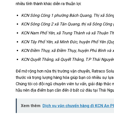
nhiều tỉnh thành khác diễn ra thuận lợi:
KCN Sông Công 1 phường Bách Quang, Thị xã Sông 
KCN Sông Công 2 xã Tân Quang, thị xã Sông Công 
KCN Nam Phổ Yên, xã Trung Thành và xã Thuận Thà
KCN Tây Phổ Yên, xã Minh Đức, huyện Phổ Yên (Quy
KCN Điềm Thụy, xã Điềm Thụy, huyện Phú Bình và x
KCN Quyết Thắng, xã Quyết Thắng, T.P Thái Nguyên
Để mở rộng hơn nữa thị trường vận chuyển, Ratraco Solu
thước và trọng lượng hàng hóa giúp bạn có nhiều sự lự
Chúng tôi có đội ngũ chuyên viên tư vấn, giải đáp thắc 
hậu nên địa điểm bạn cần đến ở bất cứ đâu tại Thái
Xem thêm
Dịch vụ vận chuyển hàng đi KCN An Ph