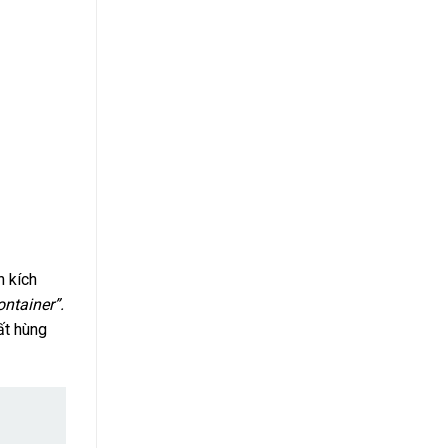
n kích
ontainer”.
́t hùng