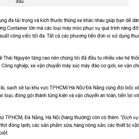
đầu.
 dụng đa tải trọng và kích thước thùng xe khác nhau giúp bạn dễ dà
ố lượng Container lớn mà các loại máy móc phục vụ quá trình nâng đ
ất công việc tối đa. Tất cả các phương tiện đơn vị sử dụng th
̀ Thái Nguyên tăng cao nên chúng tôi đã đầu tư nhiều vào hệ th
bị Công nghiệp; xe vận chuyển máy xúc máy đào cơ giới; xe vận c
ộng rãi, sạch sẽ tại khu vực TPHCM/Hà Nội/Đà Nẵng cùng đội bốc 
ại, đóng gói thành từng kiện và vận chuyển an toàn, tiện lợi với
ừ TPHCM, Đà Nẵng, Hà Nội (hàng thường) còn có thêm
“Dịch vụ
; thịt đông lạnh; các sản phẩm sữa; hàng nông sản; các thiết bị vật
iệt.