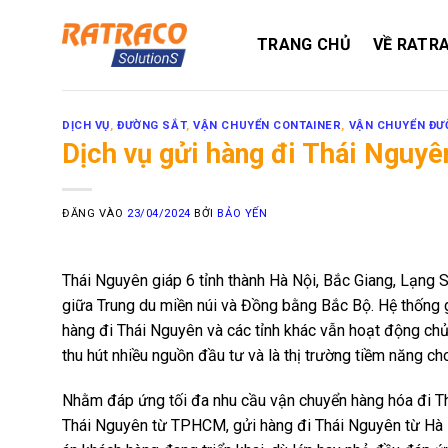
Bỏ
qua
TRANG CHỦ
VỀ RATR
nội
dung
DỊCH VỤ
,
ĐƯỜNG SẮT
,
VẬN CHUYỂN CONTAINER
,
VẬN CHUYỂN ĐƯ
Dịch vụ gửi hàng đi Thái Nguyên
ĐĂNG VÀO
23/04/2024
BỞI
BẢO YẾN
Thái Nguyên giáp 6 tỉnh thành Hà Nội, Bắc Giang, Lạng 
giữa Trung du miền núi và Đồng bằng Bắc Bộ. Hệ thống 
hàng đi Thái Nguyên và các tỉnh khác vẫn hoạt động chu
thu hút nhiều nguồn đầu tư và là thị trường tiềm năng ch
Nhằm đáp ứng tối đa nhu cầu vận chuyển hàng hóa đi T
Thái Nguyên từ TPHCM, gửi hàng đi Thái Nguyên từ Hà Nội