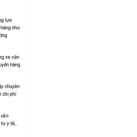
ng lựa
ỡ hàng như
ường
ống xe vận
huyển hàng
xếp chuyên
 chi phí
 vận
 tư y tế,…