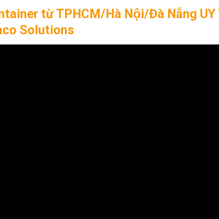
 Container từ TPHCM/Hà Nội/Đà Nẵng UY 
aco Solutions