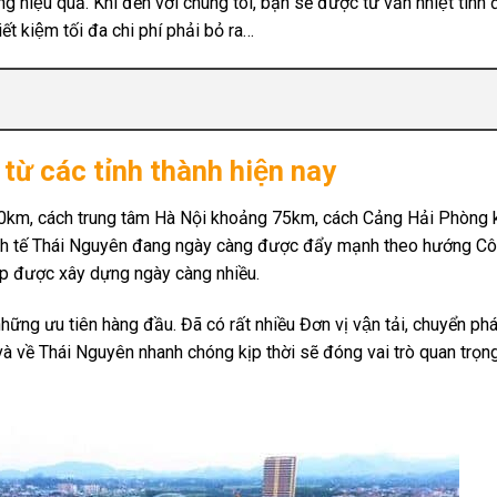
iệu quả. Khi đến với chúng tôi, bạn sẽ được tư vấn nhiệt tình đ
iết kiệm tối đa chi phí phải bỏ ra…
ừ các tỉnh thành hiện nay
 50km, cách trung tâm Hà Nội khoảng 75km, cách Cảng Hải Phòng
nh tế Thái Nguyên đang ngày càng được đẩy mạnh theo hướng C
ệp được xây dựng ngày càng nhiều.
những ưu tiên hàng đầu. Đã có rất nhiều Đơn vị vận tải, chuyển ph
 và về Thái Nguyên nhanh chóng kịp thời sẽ đóng vai trò quan trọ