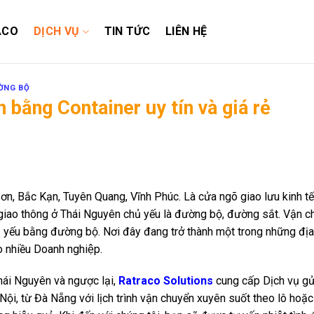
ACO
DỊCH VỤ
TIN TỨC
LIÊN HỆ
ỜNG BỘ
 bằng Container uy tín và giá rẻ
Sơn, Bắc Kạn, Tuyên Quang, Vĩnh Phúc. Là cửa ngõ giao lưu kinh tế
giao thông ở Thái Nguyên chủ yếu là đường bộ, đường sắt. Vận c
̉ yếu bằng đường bộ. Nơi đây đang trở thành một trong những đ
o nhiều Doanh nghiệp.
hái Nguyên và ngược lại,
Ratraco Solutions
cung cấp Dịch vụ gử
, từ Đà Nẵng với lịch trình vận chuyển xuyên suốt theo lô hoặ