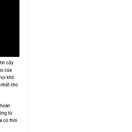
tin cậy
̀u của
mọi khó
 nhất cho
 hoàn
hứng từ
a có thời