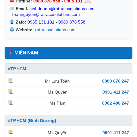
Hotline:
0989 378 558
-
0965 131 131
Email:
kinhdoanh@ratracosolutions.com
-
toannguyen@ratracosolutions.com
Zalo:
0965 131 131
-
0989 378 558
Website:
ratracosolutions.com
MIỀN NAM
#TP.HCM
Mr Lưu Toàn
0909 876 247
Ms Quyên
0901 411 247
Ms Tâm
0902 486 247
#TP.HCM (Bình Dương)
Ms Quyên
0901 411 247