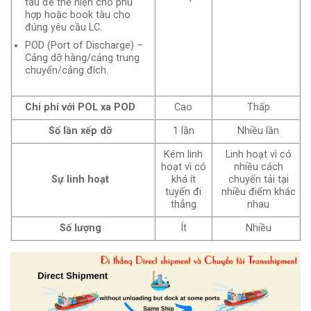
tàu để thể hiện cho phù
hợp hoặc book tàu cho
đúng yêu cầu LC.
POD (Port of Discharge) –
Cảng dỡ hàng/cảng trung
chuyển/cảng đích.
Chi phí với POL xa POD
Cao
Thấp
Số lần xếp dỡ
1 lần
Nhiều lần
Kém linh
Linh hoạt vì có
hoạt vì có
nhiều cách
Sự linh hoạt
khá ít
chuyển tải tại
tuyến đi
nhiều điểm khác
thẳng
nhau
Số lượng
Ít
Nhiều