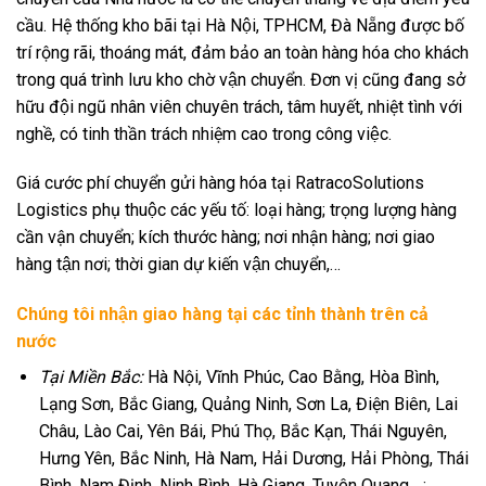
cầu. Hệ thống kho bãi tại Hà Nội, TPHCM, Đà Nẵng được bố
trí rộng rãi, thoáng mát, đảm bảo an toàn hàng hóa cho khách
trong quá trình lưu kho chờ vận chuyển. Đơn vị cũng đang sở
hữu đội ngũ nhân viên chuyên trách, tâm huyết, nhiệt tình với
nghề, có tinh thần trách nhiệm cao trong công việc.
Giá cước phí chuyển gửi hàng hóa tại RatracoSolutions
Logistics phụ thuộc các yếu tố: loại hàng; trọng lượng hàng
cần vận chuyển; kích thước hàng; nơi nhận hàng; nơi giao
hàng tận nơi; thời gian dự kiến vận chuyển,…
Chúng tôi nhận giao hàng tại các tỉnh thành trên cả
nước
Tại Miền Bắc:
Hà Nội, Vĩnh Phúc, Cao Bằng, Hòa Bình,
Lạng Sơn, Bắc Giang, Quảng Ninh, Sơn La, Điện Biên, Lai
Châu, Lào Cai, Yên Bái, Phú Thọ, Bắc Kạn, Thái Nguyên,
Hưng Yên, Bắc Ninh, Hà Nam, Hải Dương, Hải Phòng, Thái
Bình, Nam Định, Ninh Bình, Hà Giang, Tuyên Quang,…;