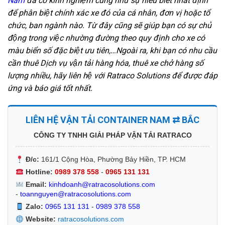
Nam
đã có kinh nghiệm cũng như sự hiểu biết nhất định
để phân biệt chính xác xe đó của cá nhân, đơn vị hoặc tổ
chức, ban ngành nào. Từ đây cũng sẽ giúp bạn có sự chủ
động trong việc nhường đường theo quy định cho xe có
màu biển số đặc biệt ưu tiên,…Ngoài ra, khi bạn có nhu cầu
cần thuê Dịch vụ vận tải hàng hóa, thuê xe chở hàng số
lượng nhiều, hãy liên hệ với Ratraco Solutions để được đáp
ứng và báo giá tốt nhất.
LIÊN HỆ VẬN TẢI CONTAINER NAM ⇄ BẮC
CÔNG TY TNHH GIẢI PHÁP VẬN TẢI RATRACO
Đ/c:
161/1 Cộng Hòa, Phường Bảy Hiền, TP. HCM
Hotline:
0989 378 558
-
0965 131 131
Email:
kinhdoanh@ratracosolutions.com
-
toannguyen@ratracosolutions.com
Zalo:
0965 131 131
-
0989 378 558
Website:
ratracosolutions.com