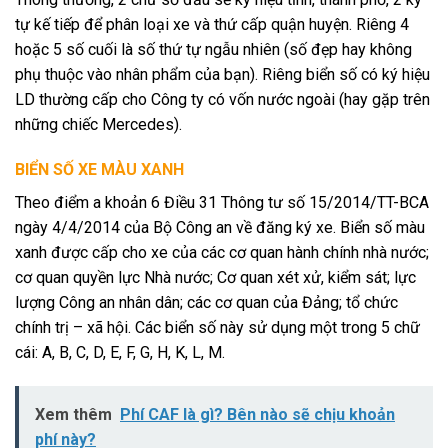
tự kế tiếp để phân loại xe và thứ cấp quận huyện. Riêng 4
hoặc 5 số cuối là số thứ tự ngẫu nhiên (số đẹp hay không
phụ thuộc vào nhân phẩm của bạn). Riêng biển số có ký hiệu
LD thường cấp cho Công ty có vốn nước ngoài (hay gặp trên
những chiếc Mercedes).
BIỂN SỐ XE MÀU XANH
Theo điểm a khoản 6 Điều 31 Thông tư số 15/2014/TT-BCA
ngày 4/4/2014 của Bộ Công an về đăng ký xe. Biển số màu
xanh được cấp cho xe của các cơ quan hành chính nhà nước;
cơ quan quyền lực Nhà nước; Cơ quan xét xử, kiểm sát; lực
lượng Công an nhân dân; các cơ quan của Đảng; tổ chức
chính trị – xã hội. Các biển số này sử dụng một trong 5 chữ
cái: A, B, C, D, E, F, G, H, K, L, M.
Xem thêm
Phí CAF là gì? Bên nào sẽ chịu khoản
phí này?