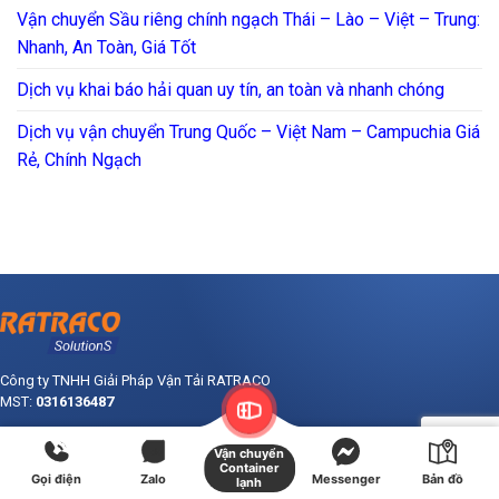
Vận chuyển Sầu riêng chính ngạch Thái – Lào – Việt – Trung:
Nhanh, An Toàn, Giá Tốt
Dịch vụ khai báo hải quan uy tín, an toàn và nhanh chóng
Dịch vụ vận chuyển Trung Quốc – Việt Nam – Campuchia Giá
Rẻ, Chính Ngạch
Công ty TNHH Giải Pháp Vận Tải RATRACO
MST:
0316136487
Vận chuyển
Container
Gọi điện
Zalo
Messenger
Bản đồ
lạnh