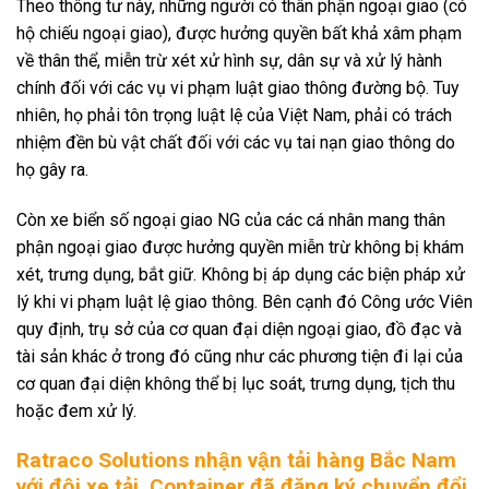
Theo thông tư này, những người có thân phận ngoại giao (có
hộ chiếu ngoại giao), được hưởng quyền bất khả xâm phạm
về thân thể, miễn trừ xét xử hình sự, dân sự và xử lý hành
chính đối với các vụ vi phạm luật giao thông đường bộ. Tuy
nhiên, họ phải tôn trọng luật lệ của Việt Nam, phải có trách
nhiệm đền bù vật chất đối với các vụ tai nạn giao thông do
họ gây ra.
Còn xe biển số ngoại giao NG của các cá nhân mang thân
phận ngoại giao được hưởng quyền miễn trừ không bị khám
xét, trưng dụng, bắt giữ. Không bị áp dụng các biện pháp xử
lý khi vi phạm luật lệ giao thông. Bên cạnh đó Công ước Viên
quy định, trụ sở của cơ quan đại diện ngoại giao, đồ đạc và
tài sản khác ở trong đó cũng như các phương tiện đi lại của
cơ quan đại diện không thể bị lục soát, trưng dụng, tịch thu
hoặc đem xử lý.
Ratraco Solutions nhận vận tải hàng Bắc Nam
với đội xe tải, Container đã đăng ký chuyển đổi