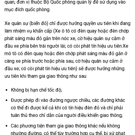
quan, đơn vị thuộc Bộ Quốc phòng quản lý để sử dụng vào
mục đích quốc phòng.
Xe quân sự (biển đỏ) chỉ được hưởng quyền ưu tiên khi đang
làm nhiệm vụ khẩn cấp (Xe ô tô có đèn quay hoặc đèn chớp
phát sáng màu đỏ gắn trên nóc xe, cờ hiệu quân sự cắm ở
đầu xe phía bên trái người lái; có còi phát tín hiệu ưu tiên.Xe
mô tô có đèn quay hoặc đèn chớp phát sáng màu đỏ gắn ở
càng xe phía trước hoặc phía sau; cờ hiệu quân sự cắm ở
đầu xe; có còi phát tín hiệu ưu tiên) sẽ được hưởng những
ưu tiên khi tham gia giao thông như sau:
Không bị hạn chế tốc độ;
Được phép đi vào đường ngược chiều, các đường khác
có thể đi được kể cả khi có tín hiệu đèn đỏ và chỉ phải
tuân thủ theo chỉ dẫn của người điều khiển giao thông;
Các phương tiện tham gia giao thông khác nếu không
nhường đường, có thể tùy trường hợp cụ thể, bị xử phạt