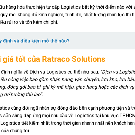
ữu hàng hóa thực hiện tự cấp Logistics bất kỳ thời điểm nào với 
y mô, không đủ kinh nghiệm, trình độ, chất lượng nhân lực thì h
u rủi ro và tốn kém chi phí.
y định và điều kiện mở thế nào?
́i giá tốt của Ratraco Solutions
ịnh nghĩa về Dịch vụ Logistics cụ thể như sau:
“Dịch vụ Logisti
iều công việc bao gồm nhận hàng, vận chuyển, lưu kho, lưu bãi,
àng, đóng gói bao bì, ghi ký mã hiệu, giao hàng hoặc các dịch vụ
g để hưởng thù lao”.
tics cùng đội ngũ nhân sự đông đảo bên cạnh phương tiện và tr
stics sẵn sàng đáp ứng mọi nhu cầu về Logistics tại khu vực TPHCM
ogistics tiết kiệm nhất trong thời gian nhanh nhất nên khách hà
của chúng tôi.