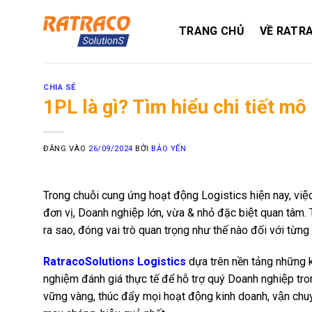
Bỏ
qua
TRANG CHỦ
VỀ RATR
nội
dung
CHIA SẺ
1PL là gì? Tìm hiểu chi tiết mô
ĐĂNG VÀO
26/09/2024
BỞI
BẢO YẾN
Trong chuỗi cung ứng hoạt động Logistics hiện nay, viê
đơn vị, Doanh nghiệp lớn, vừa & nhỏ đặc biệt quan tâm. Tr
ra sao, đóng vai trò quan trọng như thế nào đối với từng 
RatracoSolutions Logistics
dựa trên nền tảng những ki
nghiệm đánh giá thực tế để hỗ trợ quý Doanh nghiệp trong
vững vàng, thúc đẩy mọi hoạt động kinh doanh, vận chuy