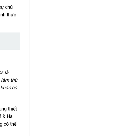
sự chủ
ình thức
cs là
 làm thủ
 khác có
ang thiết
 & Hà
ng có thể