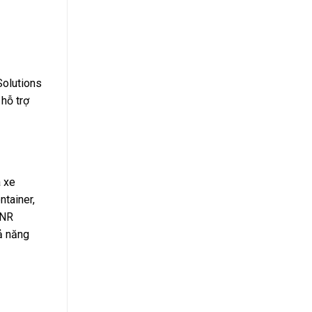
Solutions
 hỗ trợ
a xe
ntainer,
 NR
hả năng