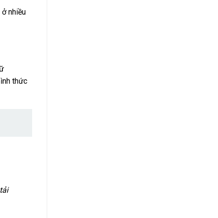
 ở nhiều
gữ
hình thức
tải