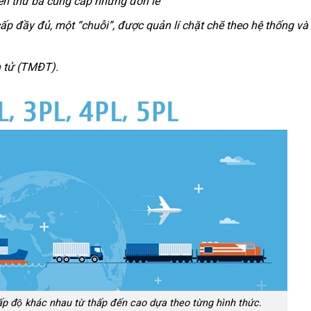
bên thứ ba cung cấp nhưng đơn lẻ
cấp đầy đủ, một “chuỗi”, được quản lí chặt chẽ theo hệ thống v
n tử (TMĐT).
p độ khác nhau từ thấp đến cao dựa theo từng hình thức.