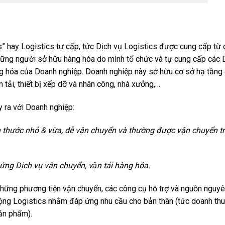
tics” hay Logistics tự cấp, tức Dịch vụ Logistics được cung cấp từ
những người sở hữu hàng hóa do mình tổ chức và tự cung cấp các 
 hàng hóa của Doanh nghiệp. Doanh nghiệp này sở hữu cơ sở hạ tầng
tải, thiết bị xếp dỡ và nhân công, nhà xưởng,…
̉y ra với Doanh nghiệp:
h thước nhỏ & vừa, dễ vận chuyển và thường được vận chuyển t
ứng Dịch vụ vận chuyển, vận tải hàng hóa.
 những phương tiện vận chuyển, các công cụ hỗ trợ và nguồn nguyê
động Logistics nhằm đáp ứng nhu cầu cho bản thân (tức doanh th
ản phẩm).