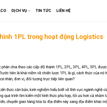
ACO
DỊCH VỤ
TIN TỨC
LIÊN HỆ
 hình 1PL trong hoạt động Logistics
̣c phân chia theo các cấp độ thành 1PL, 2PL, 3PL, 4PL, 5PL được 
ước tiên là khái niệm về chiến lược 1PL là gì, cách thức của nó 
cá nhân, đơn vị, đối tượng trực tiếp liên quan?
ến thức căn bản, kinh nghiệm hiểu biết về lĩnh vực ngành nghề cù
 quá trình tìm kiếm một hình thức phù hợp, tối ưu hơn cả nhằm ta
ển, chuyển giao hàng hóa từ địa điểm này sang địa điểm khác mô