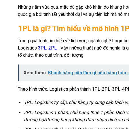
Những năm vừa qua, mặc dù gặp khó khăn do khủng hoả
quốc gia bởi tính tất yếu thời đại và sự tiện ích mà nó man
1PL là gì?
Tìm hiểu về mô hình 1P
Trong quá trình tìm hiểu về lĩnh vực, ngành nghề Logist
Logistics
3PL
,
2PL
,…Vậy những thuật ngữ đó nghĩa là g
tổ chức, theo quá trình, đối tượng.
Xem thêm
Khách hàng cần làm gì nếu hàng hóa 
Theo hình thức, Logistics phân thành 1PL-2PL-3PL-4PL-
1PL: Logistics tự cấp, chủ hàng tự cung cấp Dịch v
2PL: Logistics 1 phần, chủ hàng thuê 1 phần Dịch v
đường bộ/đường hàng không đảm nhận dịch vụ nà