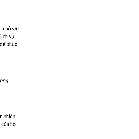
 cơ sở vật
Dịch vụ
 để phục
rong
n nhiên
u của họ