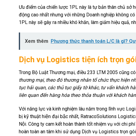
Ưu điểm của chiến lược 1PL này là tự bản thân chủ sở h
động cao nhất nhưng với những Doanh nghiệp không có qu
1PL này sẽ gây ra nhiều khó khăn, làm giảm hiệu quả, nhiề
Xem thêm
Phương thức thanh toán L/C là gì? Qu
Dịch vụ Logistics tiện ích trọn go
Trong Bộ Luật Thương mại, điều 233 LTM 2005 cũng có đ
thương mại, theo đó thương nhân tổ chức thực hiện nh
tục hải quan, các thủ tục giấy tờ khác, tư vấn khách h
liên quan đến hàng hóa theo thỏa thuận với khách hàn
Với năng lực và kinh nghiệm lâu năm trong lĩnh vực Logis
bị kỹ thuật hiện đại bậc nhất, RatracoSolutions Logi
Nội. Công ty cam kết hoàn thành tốt nhiệm vụ với chi phí L
hoàn toàn an tâm khi sử dụng Dịch vụ Logistics trọn gói 