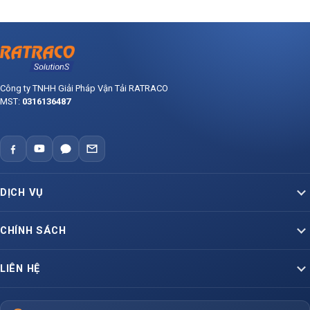
Công ty TNHH Giải Pháp Vận Tải RATRACO
MST:
0316136487
DỊCH VỤ
Vận Tải Container Bắc – Nam
CHÍNH SÁCH
Vận Tải Container Lạnh
Báo giá dịch vụ vận tải
LIÊN HỆ
Container Liên Vận Quốc Tế
Hợp đồng vận chuyển mẫu
VP Miền Nam
Hỗ Trợ Vận Tải Hàng Hoá