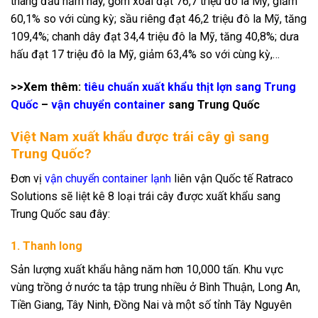
tháng đầu năm nay, gồm xoài đạt 76,7 triệu đô la Mỹ, giảm
60,1% so với cùng kỳ; sầu riêng đạt 46,2 triệu đô la Mỹ, tăng
109,4%; chanh dây đạt 34,4 triệu đô la Mỹ, tăng 40,8%; dưa
hấu đạt 17 triệu đô la Mỹ, giảm 63,4% so với cùng kỳ,…
>>Xem thêm:
tiêu chuẩn xuất khẩu thịt lợn sang Trung
Quốc
–
vận chuyển container
sang Trung Quốc
Việt Nam xuất khẩu được trái cây gì sang
Trung Quốc?
Đơn vị
vận chuyển container lạnh
liên vận Quốc tế Ratraco
Solutions sẽ liệt kê 8 loại trái cây được xuất khẩu sang
Trung Quốc sau đây:
1. Thanh long
Sản lượng xuất khẩu hằng năm hơn 10,000 tấn. Khu vực
vùng trồng ở nước ta tập trung nhiều ở Bình Thuận, Long An,
Tiền Giang, Tây Ninh, Đồng Nai và một số tỉnh Tây Nguyên