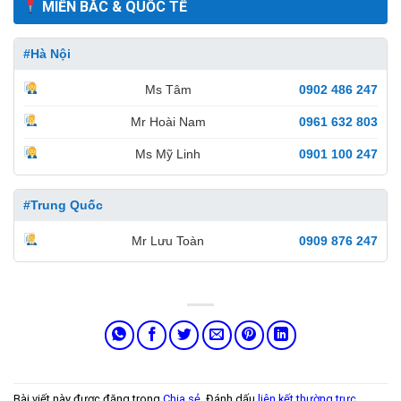
MIỀN BẮC & QUỐC TẾ
#Hà Nội
Ms Tâm
0902 486 247
Mr Hoài Nam
0961 632 803
Ms Mỹ Linh
0901 100 247
#Trung Quốc
Mr Lưu Toàn
0909 876 247
Bài viết này được đăng trong
Chia sẻ
. Đánh dấu
liên kết thường trực
.