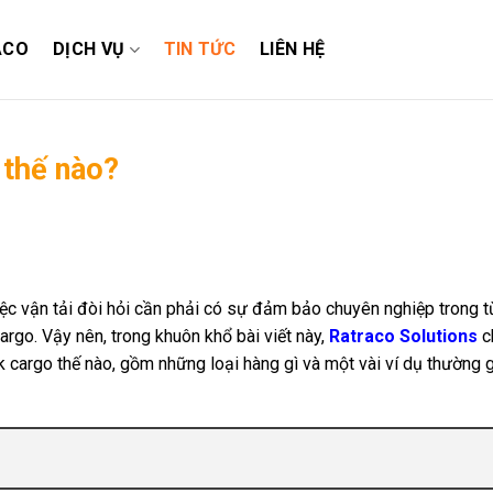
ACO
DỊCH VỤ
TIN TỨC
LIÊN HỆ
 thế nào?
 việc vận tải đòi hỏi cần phải có sự đảm bảo chuyên nghiệp trong 
argo. Vậy nên, trong khuôn khổ bài viết này,
Ratraco Solutions
c
lk cargo thế nào, gồm những loại hàng gì và một vài ví dụ thường 