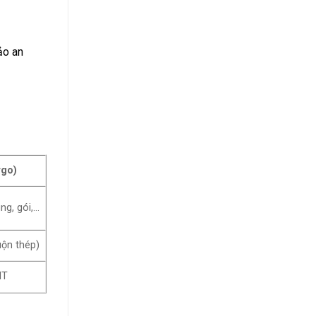
ảo an
rgo)
ng, gói,…
uộn thép)
MT