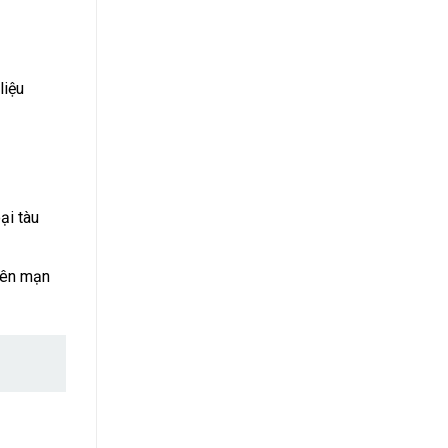
liệu
ại tàu
 bên mạn