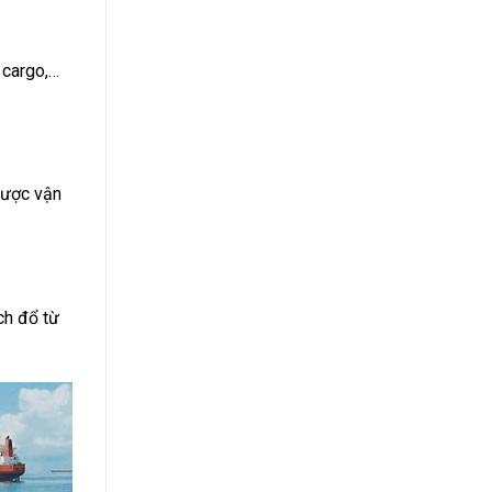
 cargo,…
được vận
ch đổ từ