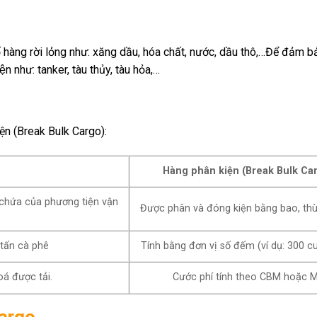
t số hàng rời lỏng như: xăng dầu, hóa chất, nước, dầu thô,…Để đảm b
iện như: tanker, tàu thủy, tàu hỏa,…
ện (Break Bulk Cargo):
Hàng phân kiện (Break Bulk Ca
chứa của phương tiện vận
Được phân và đóng kiện bằng bao, thù
 tấn cà phê
Tính bằng đơn vị số đếm (ví dụ: 300 c
á được tải.
Cước phí tính theo CBM hoặc 