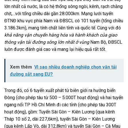
lớn nhất cả nước, là có hệ thống sông ngòi, kênh, rạch chằng
chịt,…với tổng chiều dài gần 28.000km. Mạng lưới tuyến
ĐTNĐ khu vực phía Nam và ĐBSCL có 101 tuyến (tổng chiều
3.186.3km), mang tính chất liên tỉnh và quốc tế. Cùng với đó
khả năng vận chuyển hàng hóa và hành khách của giao
thông vận tải đường sông lớn nhất ở vùng
Nam Bộ, ĐBSCL
luôn được đánh giá cao và mang lại hiệu quả rất tốt.
Xem thêm
Vì sao nhiều doanh nghiệp chọn vận tải
đường sắt sang EU?
Trong đó, có 6 tuyến xuất phát từ biên giới ra hướng biển
Đông (cho phép tàu từ 500 – 5.000T hoạt động) và hai tuyến
ngang nối TP Hồ Chí Minh đi các tỉnh (cho phép tàu 300T
hoạt động), gồm: Tuyến Sài Gòn – Kiên Lương (qua kênh
Tháp 10 số 2, dài 227,6km), tuyến Sài Gòn – Kiên Lương
(qua kênh Lấp Vò, dài 312,8km) và tuyến Sài Gòn – Cà Mau