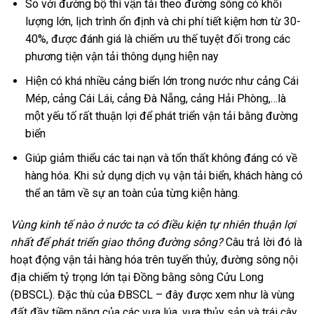
So với đường bộ thì vận tải theo đường sông có khối
lượng lớn, lịch trình ổn định và chi phí tiết kiệm hơn từ 30-
40%, được đánh giá là chiếm ưu thế tuyệt đối trong các
phương tiện vận tải thông dụng hiện nay
Hiện có khá nhiều cảng biển lớn trong nước như cảng Cái
Mép, cảng Cái Lái, cảng Đà Nẵng, cảng Hải Phòng,…là
một yếu tố rất thuận lợi để phát triển vận tải bằng đường
biển
Giúp giảm thiểu các tai nạn và tổn thất không đáng có về
hàng hóa. Khi sử dụng dịch vụ vận tải biển, khách hàng có
thể an tâm về sự an toàn của từng kiện hàng.
Vùng kinh tế nào ở nước ta có điều kiện tự nhiên thuận lợi
nhất để phát triển giao thông đường sông?
Câu trả lời đó là
hoạt động vận tải hàng hóa trên tuyến thủy, đường sông nội
địa chiếm tỷ trọng lớn tại Đồng bằng sông Cửu Long
(ĐBSCL). Đặc thù của ĐBSCL – đây được xem như là vùng
đất đầy tiềm năng của các vựa lúa, vựa thủy sản và trái cây