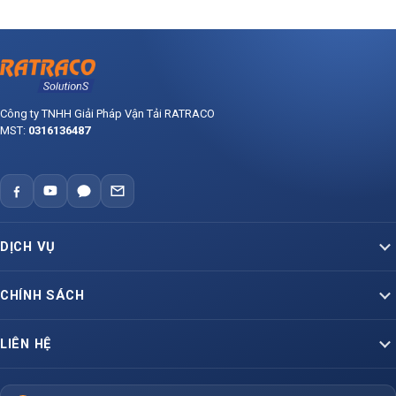
Công ty TNHH Giải Pháp Vận Tải RATRACO
MST:
0316136487
DỊCH VỤ
Vận Tải Container Bắc – Nam
CHÍNH SÁCH
Vận Tải Container Lạnh
Báo giá dịch vụ vận tải
LIÊN HỆ
Container Liên Vận Quốc Tế
Hợp đồng vận chuyển mẫu
VP Miền Nam
Hỗ Trợ Vận Tải Hàng Hoá