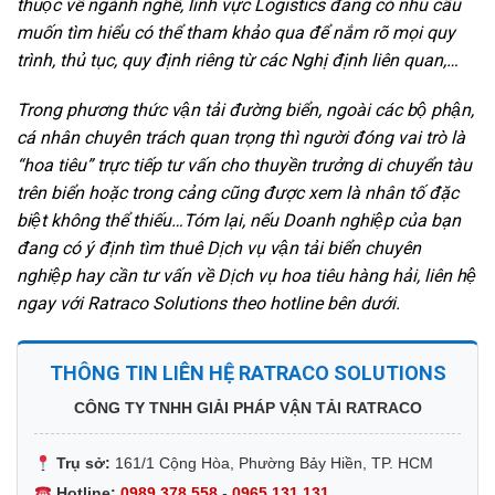
thuộc về ngành nghề, lĩnh vực Logistics đang có nhu cầu
muốn tìm hiểu có thể tham khảo qua để nắm rõ mọi quy
trình, thủ tục, quy định riêng từ các Nghị định liên quan,…
Trong phương thức vận tải đường biển, ngoài các bộ phận,
cá nhân chuyên trách quan trọng thì người đóng vai trò là
“hoa tiêu” trực tiếp tư vấn cho thuyền trưởng di chuyển tàu
trên biển hoặc trong cảng cũng được xem là nhân tố đặc
biệt không thể thiếu…Tóm lại, nếu Doanh nghiệp của bạn
đang có ý định tìm thuê Dịch vụ vận tải biển chuyên
nghiệp hay cần tư vấn về Dịch vụ hoa tiêu hàng hải, liên hệ
ngay với Ratraco Solutions theo hotline bên dưới.
THÔNG TIN LIÊN HỆ RATRACO SOLUTIONS
CÔNG TY TNHH GIẢI PHÁP VẬN TẢI RATRACO
Trụ sở:
161/1 Cộng Hòa, Phường Bảy Hiền, TP. HCM
Hotline:
0989 378 558
-
0965 131 131