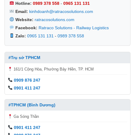
Hotline:
0989 378 558
-
0965 131 131
Email:
kinhdoanh@ratracosolutions.com
Website:
ratracosolutions.com
Facebook:
Ratraco Solutions - Railway Logistics
Zalo:
0965 131 131
-
0989 378 558
#Trụ sở TPHCM
161/1 Cộng Hòa, Phường Bảy Hiền, TP. HCM
0909 876 247
0901 411 247
#TPHCM (Bình Dương)
Ga Sóng Thần
0901 411 247