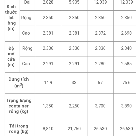
Dài
2.828
5.905
12.039
12.039
Kích
thước
lọt
Rộng
2.350
2.350
2.350
2.350
lòng
(m)
Cao
2.381
2.381
2.372
2.698
Độ
Rộng
2.336
2.336
2.336
2.340
mở
cửa
Cao
2.291
2.291
2.280
2.585
(m)
Dung tích
14.9
33
67
75.6
3
(m
)
Trọng lượng
container
1,350
2,250
3,700
3,890
rỗng (kg)
Tải trọng
8,810
21,750
26,530
26,630
ròng (kg)