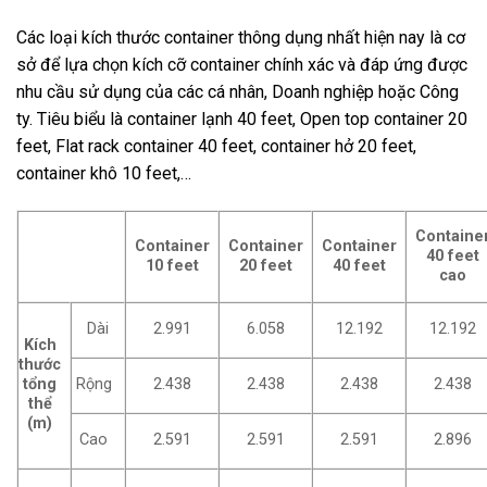
Các loại kích thước container thông dụng nhất hiện nay là cơ
sở để lựa chọn kích cỡ container chính xác và đáp ứng được
nhu cầu sử dụng của các cá nhân, Doanh nghiệp hoặc Công
ty. Tiêu biểu là container lạnh 40 feet, Open top container 20
feet, Flat rack container 40 feet, container hở 20 feet,
container khô 10 feet,…
Containe
Container
Container
Container
40 feet
10 feet
20 feet
40 feet
cao
Dài
2.991
6.058
12.192
12.192
Kích
thước
tổng
Rộng
2.438
2.438
2.438
2.438
thể
(m)
Cao
2.591
2.591
2.591
2.896