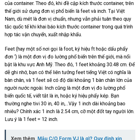
của container. Theo đó, khi đề cập kích thước container, trên
thế giới sử dụng đơn vị phổ biến là feet và inch. Tại Việt
Nam, dù mét là đơn vị chuẩn, nhưng vẫn phải tuân theo quy
tắc quốc tế khi khai báo kích thước container trong quá trình
hợp tác vận chuyển, xuất nhập khẩu.
Feet (hay một số nơi gọi là foot, ký hiệu ft hoặc dấu phẩy
đơn ‘) là một đơn vị đo lường phổ biến trên thế giới, mà nổi
bật là khu vực Anh Mỹ. Theo đó, 1 feet khoảng 30.48 cm. Để
dễ ghi nhớ, bạn có thể liên tưởng feet tiếng Việt có nghĩa là
bàn chân, và 1 feet sẽ có độ dài khoảng 1 bàn chân lớn của
người nước ngoài. Inch cũng là một đơn vị đo lường phổ
biến quốc tế, viết tắt là in, hoặc ký hiệu phẩy kép. Bạn
thường nghe tivi 30 in, 40 in,…Vậy 1 inch dài khoảng bao
nhiêu? Chính xác 1 inch là 2.54 cm, cỡ một đốt tay người lớn.
Lưu ý là 1 feet = 12 inch.
Xem thêm
Mẫu C/O Form VJ là gì? Quy định xin