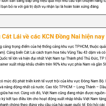
luôn sẵn sàng đáp ứng hiệu quả mọi nhu cầu vận chuyển hàng 
bạn bỏ ra với giá trị dịch vụ nhận lại là hoàn toàn xứng đáng.
 Cát Lái về các KCN Đồng Nai hiện nay
ng cảng trọng điểm của hệ thống cảng khu vực TPHCM, thuộc quả
). Cảng biển Cát Lái cách trạm hoa tiêu Vũng Tàu 43 dặm và c
 Quốc tế lớn và hiện đại nhất Việt Nam tại Thành phố Thủ Đức, TP.
ntainer xuất nhập khẩu chiếm trên 90% khu vực phía Nam và gần 5
c có mức độ phát triển kinh tế vượt trội của khu vực Đông Nam Bộ.
n và năng động nhất cả nước. Cao tốc TPHCM – Long Thành – Dầu
giữa hai nơi. Cùng với đó, Việt Nam cũng đang nhận được nguồn
ợc ký kết tạo điều lớn cho hoạt động xuất nhập khẩu Việt Nam tặng
anh chóng theo đúng yêu cầu của hải quan quốc tế. Đòi hỏi các