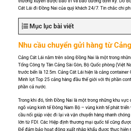
thường xuyên được bảo trì và bảo dưỡng định kỳ. Do đó 
Cát Lái đi Đồng Nai của quý khách 24/7. Tin chắc chi phí 
Mục lục bài viết
Nhu cầu chuyển gửi hàng từ Cảng
Cảng Cát Lái nằm trên sông Đồng Nai là một trong nhữ
Tổng Công ty Tân Cảng Sài Gòn, Bộ Quốc phòng (Việt Nam
trước bến là 12.5m. Cảng Cát Lái hiện là cảng container
Minh lọt Top 25 cảng hàng đầu thế giới với thị phần co
phần cả nước.
Trong khi đó, tỉnh Đồng Nai là một trong những khu vự
ngõ vùng kinh tế Đông Nam Bộ – vùng kinh tế phát triể
cầu nối giúp việc đi lại và vận chuyển hàng nhanh chóng 
lớn từ FDI. Các Hiệp định thương mại quốc tế cũng đư
Để đảm bảo hoạt động xuất nhập khẩu được thực hiện nh