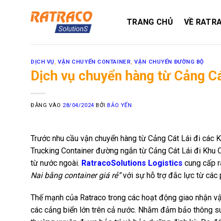
Bỏ
qua
TRANG CHỦ
VỀ RATR
nội
dung
DỊCH VỤ
,
VẬN CHUYỂN CONTAINER
,
VẬN CHUYỂN ĐƯỜNG BỘ
Dịch vụ chuyển hàng từ Cảng Cá
ĐĂNG VÀO
28/04/2024
BỞI
BẢO YẾN
Trước nhu cầu vận chuyển hàng từ Cảng Cát Lái đi các K
Trucking Container đường ngắn từ Cảng Cát Lái đi Khu 
từ nước ngoài.
RatracoSolutions Logistics
cung cấp r
Nai bằng container giá rẻ”
với sự hỗ trợ đắc lực từ 
Thế mạnh của Ratraco trong các hoạt động giao nhận vận 
các cảng biển lớn trên cả nước. Nhằm đảm bảo thông suốt