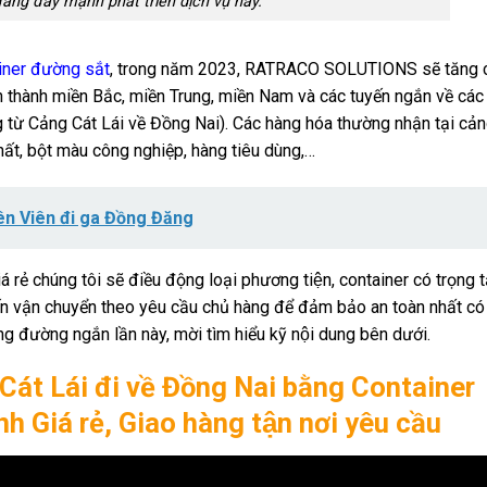
 đang đẩy mạnh phát triển dịch vụ này.
iner đường sắt
, trong năm 2023, RATRACO SOLUTIONS sẽ tăng c
ỉnh thành miền Bắc, miền Trung, miền Nam và các tuyến ngắn về các 
từ Cảng Cát Lái về Đồng Nai). Các hàng hóa thường nhận tại cả
 chất, bột màu công nghiệp, hàng tiêu dùng,…
ên Viên đi ga Đồng Đăng
́ rẻ chúng tôi sẽ điều động loại phương tiện, container có trọng t
 vận chuyển theo yêu cầu chủ hàng để đảm bảo an toàn nhất có t
king đường ngắn lần này, mời tìm hiểu kỹ nội dung bên dưới.
g Cát Lái đi về Đồng Nai bằng Container
Giá rẻ, Giao hàng tận nơi yêu cầu