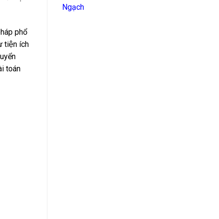
Ngạch
 pháp phổ
iện ích
huyển
̀i toán