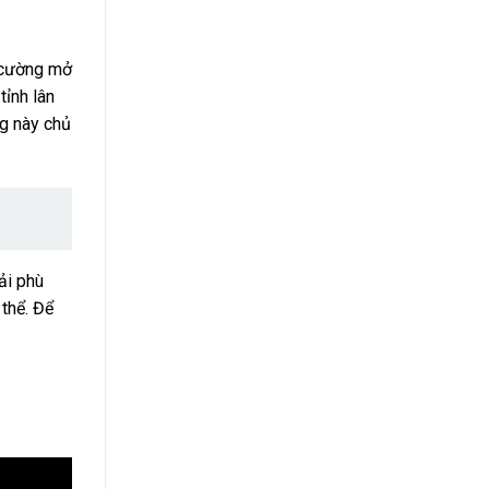
ường mở
tỉnh lân
ng này chủ
ải phù
hể. Để