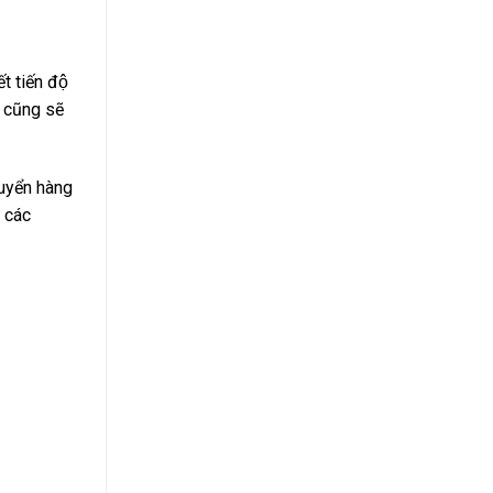
 tiến độ
̣ cũng sẽ
huyển hàng
a các