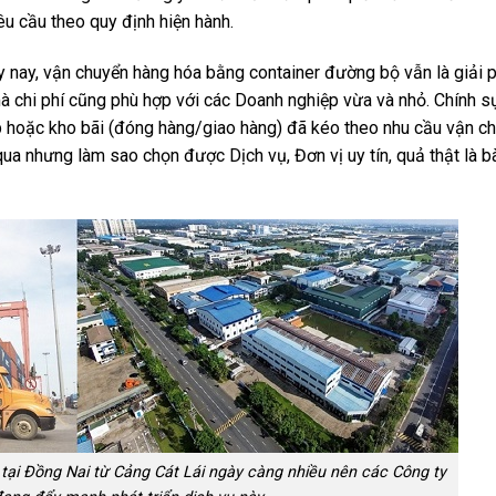
êu cầu theo quy định hiện hành.
 ngày nay, vận chuyển hàng hóa bằng container đường bộ vẫn là giải
à chi phí cũng phù hợp với các Doanh nghiệp vừa và nhỏ. Chính sự t
̣p hoặc kho bãi (đóng hàng/giao hàng) đã kéo theo nhu cầu vận c
hưng làm sao chọn được Dịch vụ, Đơn vị uy tín, quả thật là ba
i Đồng Nai từ Cảng Cát Lái ngày càng nhiều nên các Công ty