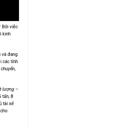
ởi việc
ó kinh
 và đang
i các tỉnh
 chuyển,
t lượng –
5 tấn, 8
 tài xế
 cho