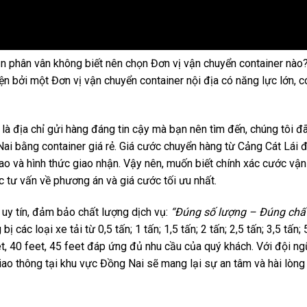
phân vân không biết nên chọn Đơn vị vận chuyển container nào? B
n bởi một Đơn vị vận chuyển container nội địa có năng lực lớn, c
là địa chỉ gửi hàng đáng tin cậy mà bạn nên tìm đến, chúng tôi đã
Nai bằng container giá rẻ. Giá cước chuyển hàng từ Cảng Cát Lái đ
ao và hình thức giao nhận. Vậy nên, muốn biết chính xác cước vận
tư vấn về phương án và giá cước tối ưu nhất.
 uy tín, đảm bảo chất lượng dịch vụ:
“Đúng số lượng – Đúng chấ
 bị các loại xe tải từ 0,5 tấn; 1 tấn; 1,5 tấn; 2 tấn; 2,5 tấn; 3,5 tấn; 
t, 40 feet, 45 feet đáp ứng đủ nhu cầu của quý khách. Với đội ngũ
 thông tại khu vực Đồng Nai sẽ mang lại sự an tâm và hài lòng