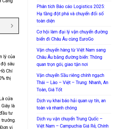
từ Cảng
Phân tích Báo cáo Logistics 2025:
Hạ tầng đột phá và chuyển đổi số
toàn diện
Cơ hội làm đại lý vận chuyển đường
biển đi Châu Âu cùng EuroGo
Vận chuyển hàng từ Việt Nam sang
n lý của
Châu Âu bằng đường biển: Thông
ó độ sâu
quan trọn gói, giao tận nơi
 Hồ Chí
Vận chuyển Sầu riêng chính ngạch
0% thị
Thái – Lào – Việt – Trung: Nhanh, An
Toàn, Giá Tốt
 Là cửa
Dịch vụ khai báo hải quan uy tín, an
 Giây là
toàn và nhanh chóng
 đầu tư
Dịch vụ vận chuyển Trung Quốc –
 trưởng.
Việt Nam – Campuchia Giá Rẻ, Chính
 Đơn vị