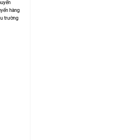
huyển
uyển hàng
êu trường