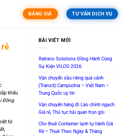
BẢNG GIÁ
TƯ VẤN DỊCH VỤ
BÀI VIẾT MỚI
 rẻ
Ratraco Solutions Đồng Hành Cùng
Sự Kiện VILOG 2026
Vận chuyển sầu riêng quá cảnh
c
(Transit) Campuchia – Việt Nam –
hập khẩu
Trung Quốc uy tín
i Đồng
Vận chuyển hàng đi Lào chính ngạch:
Giá rẻ, Thủ tục hải quan trọn gói
ệt từ
Cho thuê Container lạnh tự hành Giá
ất,
Rẻ – Thuê Theo Ngày & Tháng