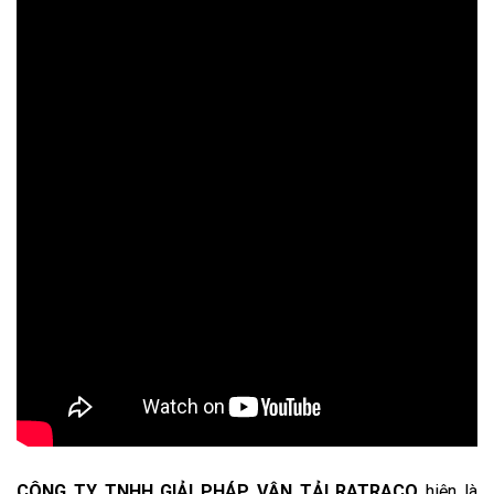
CÔNG TY TNHH GIẢI PHÁP VẬN TẢI RATRACO
hiện là