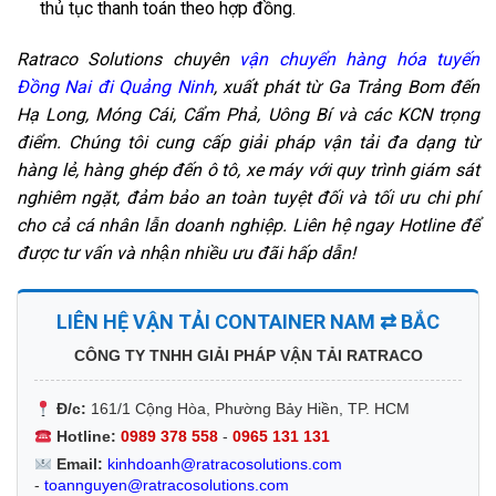
thủ tục thanh toán theo hợp đồng.
Ratraco Solutions chuyên
vận chuyển hàng hóa tuyến
Đồng Nai đi Quảng Ninh
, xuất phát từ Ga Trảng Bom đến
Hạ Long, Móng Cái, Cẩm Phả, Uông Bí và các KCN trọng
điểm. Chúng tôi cung cấp giải pháp vận tải đa dạng từ
hàng lẻ, hàng ghép đến ô tô, xe máy với quy trình giám sát
nghiêm ngặt, đảm bảo an toàn tuyệt đối và tối ưu chi phí
cho cả cá nhân lẫn doanh nghiệp. Liên hệ ngay Hotline để
được tư vấn và nhận nhiều ưu đãi hấp dẫn!
LIÊN HỆ VẬN TẢI CONTAINER NAM ⇄ BẮC
CÔNG TY TNHH GIẢI PHÁP VẬN TẢI RATRACO
Đ/c:
161/1 Cộng Hòa, Phường Bảy Hiền, TP. HCM
Hotline:
0989 378 558
-
0965 131 131
Email:
kinhdoanh@ratracosolutions.com
-
toannguyen@ratracosolutions.com