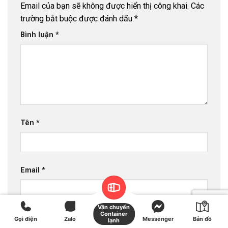
Email của bạn sẽ không được hiển thị công khai.
Các
trường bắt buộc được đánh dấu
*
Bình luận
*
Tên
*
Email
*
Vận chuyển
Container
Trang web
Gọi điện
Zalo
Messenger
Bản đồ
lạnh