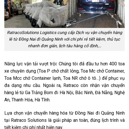
RatracoSolutions Logistics cung cấp Dịch vụ vận chuyển hàng
lẻ từ Đồng Nai đi Quảng Ninh với chi phí rẻ tiết kiệm, thủ tục
nhanh đơn giản, lịch tàu hàng cố định,…
Năng lực vận tải vượt trội: Chúng tôi đã đầu tư hơn 400 toa
xe chuyên dụng (Toa P chở chất lỏng, Toa Mc chở Container,
Toa Mcc chở Container lạnh, Toa NR chở ô tô…) để phục vụ
đa dạng nhu cầu. Ngoài ra, Ratraco còn nhận vận chuyển
hàng lẻ từ Ga Trảng Bom đi Hà Nội, Bắc Ninh, Đà Nẵng, Nghệ
An, Thanh Hóa, Hà Tĩnh.
Lựa chọn vận chuyển hàng hóa từ Đồng Nai đi Quảng Ninh
tại Ratraco Solutions là giải pháp an toàn, đúng lịch trình và
tiết kiệm chi phí nhất hiện nay.