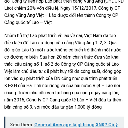
đó, Công ty liên hợp Lào phát triển cảng Vũng Áng (CHDCND
Lào) chiếm 20% vốn điều lệ. Ngày 15/12/2017, Công ty CP
Cảng Vũng Áng Việt – Lào được đổi tên thành Công ty CP
Cảng quốc tế Lào – Việt.
Nhằm hỗ trợ Lào phát triển về lâu về dài, Việt Nam đã tạo
điều kiện để Lào sử dụng cầu cảng Vũng Áng 1, 2, 3. Qua
đó, giúp Lào từ một nước không có biển trở thành một nước
có đường ra biển. Sau hơn 20 năm chính thức đưa vào khai
thác, cầu cảng số 1, số 2 do Công ty CP Cảng quốc tế Lào –
Việt làm chủ đầu tư đã phát huy tối đa công suất, đóng góp
lớn vào sự phát triển của DN cũng như quá trình phát triển
KT-XH của Hà Tĩnh nói riêng và của hai nước Việt – Lào nói
chung. Trước nhu cầu vận tải hàng qua cảng ngày càng lớn,
năm 2015, Công ty CP Cảng quốc tế Lào – Việt đầu tư thêm
bến cảng số 3, với mức đầu tư gần 1.000 tỷ đồng.
Xem thêm
General Average là gì trong XNK? Có ý