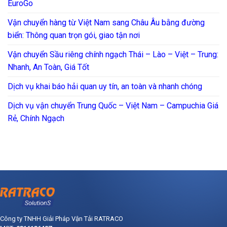
EuroGo
Vận chuyển hàng từ Việt Nam sang Châu Âu bằng đường
biển: Thông quan trọn gói, giao tận nơi
Vận chuyển Sầu riêng chính ngạch Thái – Lào – Việt – Trung:
Nhanh, An Toàn, Giá Tốt
Dịch vụ khai báo hải quan uy tín, an toàn và nhanh chóng
Dịch vụ vận chuyển Trung Quốc – Việt Nam – Campuchia Giá
Rẻ, Chính Ngạch
Công ty TNHH Giải Pháp Vận Tải RATRACO