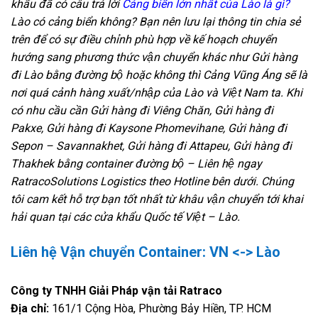
khẩu đã có câu trả lời
Cảng biển lớn nhất của Lào là gì?
Lào có cảng biển không? Bạn nên lưu lại thông tin chia sẻ
trên để có sự điều chỉnh phù hợp về kế hoạch chuyển
hướng sang phương thức vận chuyển khác như Gửi hàng
đi Lào bằng đường bộ hoặc không thì Cảng Vũng Áng sẽ là
nơi quá cảnh hàng xuất/nhập của Lào và Việt Nam ta.
Khi
có nhu cầu cần Gửi hàng đi Viêng Chăn, Gửi hàng đi
Pakxe, Gửi hàng đi Kaysone Phomevihane, Gửi hàng đi
Sepon – Savannakhet, Gửi hàng đi Attapeu, Gửi hàng đi
Thakhek bằng container đường bộ – Liên hệ ngay
RatracoSolutions Logistics theo Hotline bên dưới. Chúng
tôi cam kết hỗ trợ bạn tốt nhất từ khâu vận chuyển tới khai
hải quan tại các cửa khẩu Quốc tế Việt – Lào.
Liên hệ Vận chuyển Container: VN <-> Lào
Công ty TNHH Giải Pháp vận tải Ratraco
Địa chỉ:
161/1 Cộng Hòa, Phường Bảy Hiền, TP. HCM