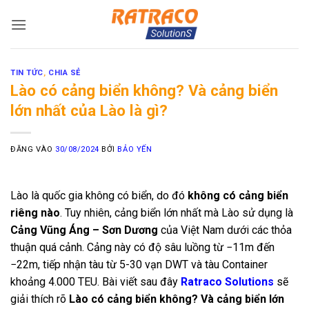
Bỏ
qua
nội
dung
TIN TỨC
,
CHIA SẺ
Lào có cảng biển không? Và cảng biển
lớn nhất của Lào là gì?
ĐĂNG VÀO
30/08/2024
BỞI
BẢO YẾN
Lào là quốc gia không có biển, do đó
không có cảng biển
riêng nào
. Tuy nhiên, cảng biển lớn nhất mà Lào sử dụng là
Cảng Vũng Áng – Sơn Dương
của Việt Nam dưới các thỏa
thuận quá cảnh. Cảng này có độ sâu luồng từ −11m đến
−22m, tiếp nhận tàu từ 5-30 vạn DWT và tàu Container
khoảng 4.000 TEU. Bài viết sau đây
Ratraco Solutions
sẽ
giải thích rõ
Lào có cảng biển không? Và cảng biển lớn