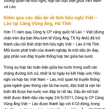
cường quan hệ hữu nghị, hợp tác đặc biệt giữa Việt Nam
và Lào.
Điểm qua các dấu ấn về tình hữu nghị Việt –
Lào tại Cảng Vũng Áng, Hà Tĩnh
Hơn 11 năm qua, Công ty CP cảng quốc tế Lào – Việt (đứng
chân trên địa bàn Khu kinh tế Vũng Áng, TX Kỳ Anh) đã trở
thành cầu nối thắt chặt tình hữu nghị Việt – Lào ở Hà Tĩnh.
Mỗi bước phát triển của doanh nghiệp là một dấu ấn đẹp,
góp phần vun đắp truyền thống hợp tác giữa hai nước.
Trong sự hợp tác toàn diện giữa hai nước trong suốt các
chặng đường lịch sử, nhất là từ ngày ký kết Hiệp ước Hữu
nghị và hợp tác Việt Nam – Lào, mối quan hệ truyền thống
giữa ngành giao thông vận tải hai nước, đặc biệt là vận tải
biển đã được hai nước vun đắp từ rất lâu. Dấu ấn nổi bật
nhất được đánh dấu vào ngày 24/5/2011, Công ty CP Cảng
Vũng Áng Việt – Lào được thành lập với 4 Cổ đông, trong