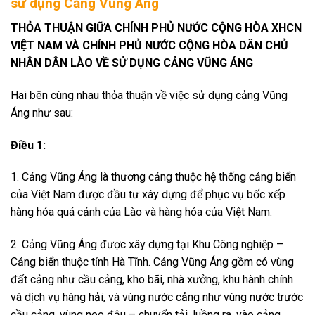
sử dụng Cảng Vũng Áng
THỎA THUẬN GIỮA CHÍNH PHỦ NƯỚC CỘNG HÒA XHCN
VIỆT NAM VÀ CHÍNH PHỦ NƯỚC CỘNG HÒA DÂN CHỦ
NHÂN DÂN LÀO VỀ SỬ DỤNG CẢNG VŨNG ÁNG
Hai bên cùng nhau thỏa thuận về việc sử dụng cảng Vũng
Áng như sau:
Điều 1:
1. Cảng Vũng Áng là thương cảng thuộc hệ thống cảng biển
của Việt Nam được đầu tư xây dựng để phục vụ bốc xếp
hàng hóa quá cảnh của Lào và hàng hóa của Việt Nam.
2. Cảng Vũng Áng được xây dựng tại Khu Công nghiệp –
Cảng biển thuộc tỉnh Hà Tĩnh. Cảng Vũng Áng gồm có vùng
đất cảng như cầu cảng, kho bãi, nhà xưởng, khu hành chính
và dịch vụ hàng hải, và vùng nước cảng như vùng nước trước
cầu cảng, vùng neo đậu – chuyển tải, luồng ra, vào cảng,