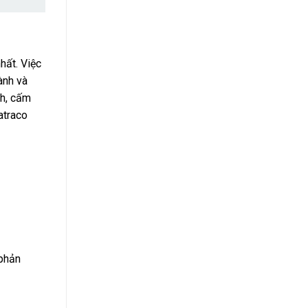
hất. Việc
nh và
nh, cấm
traco
phản