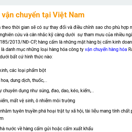
m vận chuyển tại Việt Nam
hời gian sẽ có sự thay đổi và điều chỉnh sao cho phù hợp n
ghiên cứu và cân nhắc kỹ càng dưới sự tham mưu của nhiều ngà
h 185/2013/NĐ-CP, hàng cấm là những mặt hàng bị cấm kinh doa
ây là danh mục những loại hàng hóa công ty
vận chuyển hàng hóa
Ra
ới bất cứ hình thức nào:
 kinh, các loại phẩm bột
oa, dung dịch, thuốc,…
sự chuyên dụng như súng, đao, dao, kéo, kiếm,…
 hiểm, mất vệ sinh, ô nhiễm môi trường
ằm tuyên truyền phá hoại trật tự xã hội, tài liệu mang tính chất 
am
 nhà nước về hàng cấm gửi hoặc cấm xuất khẩu