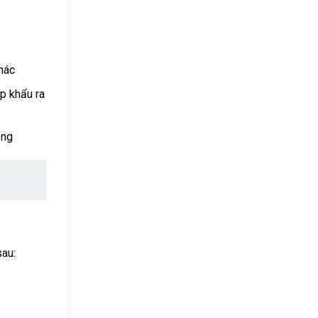
khác
p khẩu ra
ông
sau: