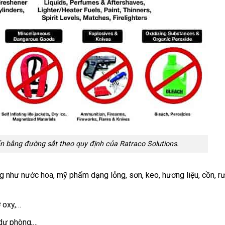
bằng đường sắt theo quy định của Ratraco Solutions.
dùng như nước hoa, mỹ phẩm dạng lỏng, sơn, keo, hương liệu, cồn, r
̉ oxy,…
c dự phòng,…