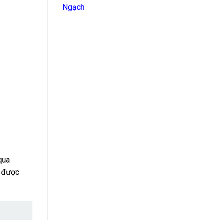
Ngạch
qua
ẽ được