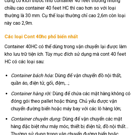
cũng có kích thước như container 40 feet thường nhưng
chiều cao container 40 feet HC thì cao hơn so với loại
thường là 30 mm. Cụ thể loại thường chỉ cao 2,6m còn loại
này cao 2,9m.
Các loại Cont 40hc phổ biến nhất
Container 40HC có thể dùng trong vận chuyển lại được làm
kho lưu trữ tiện ích. Tùy mục đích sử dụng mà cont 40 feet
HC có các loại sau:
Container bách hóa:
Dùng để vận chuyển đồ nội thất,
quần áo, điện tử, gối, đệm,…;
Container hàng rời:
Dùng để chứa các mặt hàng không có
đóng gói theo pallet hoặc thùng. Chủ yếu được vận
chuyển đường biển hoặc máy bay với các lô hàng lớn;
Container chuyên dụng:
Dùng để vận chuyển các mặt
hàng đặc biệt như máy móc, thiết bị điện tử, đồ nội thất…
Thường sử dụng trong vận chuyển đường biển hoặc