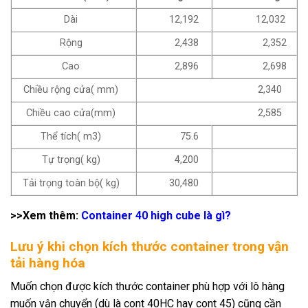
Dài
12,192
12,032
Rộng
2,438
2,352
Cao
2,896
2,698
Chiều rộng cửa( mm)
2,340
Chiều cao cửa(mm)
2,585
Thể tích( m3)
75.6
Tự trọng( kg)
4,200
Tải trọng toàn bộ( kg)
30,480
>>Xem thêm:
Container 40 high cube là gì?
Lưu ý khi chọn kích thước container trong vận
tải hàng hóa
Muốn chọn được kích thước container phù hợp với lô hàng
muốn vận chuyển (dù là cont 40HC hay cont 45) cũng cần