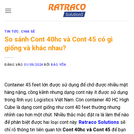
Bỏ
qua
nội
dung
TIN TỨC
,
CHIA SẺ
So sánh Cont 40hc và Cont 45 có gì
giống và khác nhau?
ĐĂNG VÀO
01/09/2024
BỞI
BẢO YẾN
Container 45 feet lớn được sử dụng để chở được nhiều mặt
hàng nặng, cồng kềnh nhưng dạng cont này ít được sử dụng
trong lĩnh vực Logistics Việt Nam. Còn container 40 HC High
Cube là dạng cont giống như cont 40 feet thường nhưng
nhỉnh cao hơn một chút. Nhiều thắc mắc đặt ra là làm thế nào
để phân biệt được hai loại cont này.
Ratraco Solutions
sẽ
chỉ rõ thông tin liên quan tới
Cont 40hc và Cont 45
để bạn