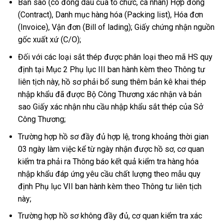
Bản sao (có đóng dấu của tổ chức, cá nhân) Hợp đồng
(Contract), Danh mục hàng hóa (Packing list), Hóa đơn
(Invoice), Vận đơn (Bill of lading); Giấy chứng nhận nguồn
gốc xuất xứ (C/O);
Đối với các loại sắt thép được phân loại theo mã HS quy
định tại Mục 2 Phụ lục III ban hành kèm theo Thông tư
liên tịch này, hồ sơ phải bổ sung thêm bản kê khai thép
nhập khẩu đã được Bộ Công Thương xác nhận và bản
sao Giấy xác nhận nhu cầu nhập khẩu sắt thép của Sở
Công Thương;
Trường hợp hồ sơ đầy đủ hợp lệ, trong khoảng thời gian
03 ngày làm việc kể từ ngày nhận được hồ sơ, cơ quan
kiểm tra phải ra Thông báo kết quả kiểm tra hàng hóa
nhập khẩu đáp ứng yêu cầu chất lượng theo mẫu quy
định Phụ lục VII ban hành kèm theo Thông tư liên tịch
này;
Trường hợp hồ sơ không đầy đủ, cơ quan kiểm tra xác