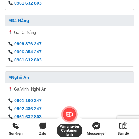
0961 632 803
#Đà Nẵng
Ga Đà Nẵng
0909 876 247
0906 354 247
0961 632 803
#Nghệ An
Ga Vinh, Nghệ An
0901 100 247
0902 486 247
0961 632 803
Vận chuyển
Container
Gọi điện
Zalo
Messenger
Bản đồ
#Hà Nội
lạnh