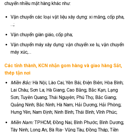
chuyển nhiều mặt hàng khác như:
Vận chuyển các loại vật liệu xây dựng: xi măng, cốp pha,
…;
Vận chuyển giàn giáo, cốp pha;
Vận chuyển máy xây dựng: vận chuyển xe lu, vận chuyển
máy xúc,…
Các tỉnh thành, KCN nhận gom hàng và giao hàng Sắt,
thép tận nơi
Miền Bắc:
Hà Nội; Lào Cai; Yên Bái; Điện Biên; Hòa Bình;
Lai Châu; Sơn La; Hà Giang; Cao Bằng; Bắc Kạn; Lạng
Sơn; Tuyên Quang; Thái Nguyên; Phú Thọ; Bắc Giang;
Quảng Ninh; Bắc Ninh; Hà Nam; Hải Dương; Hải Phòng;
Hưng Yên; Nam Định; Ninh Bình; Thái Bình; Vĩnh Phúc;
Miền Nam:
TPHCM; Đồng Nai; Bình Phước; Bình Dương;
Tây Ninh; Long An; Bà Rịa- Vũng Tàu; Đồng Tháp; Tiền