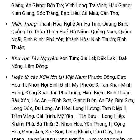
Giang; An Giang; Bến Tre; Vĩnh Long; Trà Vinh; Hậu Giang;
Kiên Giang; Sóc Trăng; Bạc Liêu; Cà Mau; Cần Thơ;
Miền Trung:
Thanh Hóa; Nghệ An; Hà Tĩnh; Quảng Bình;
Quảng Trị; Thừa Thiên Huế; Đà Nẵng; Quảng Nam; Quảng
Ngãi; Bình Định; Phú Yên; Khánh Hòa; Ninh Thuận; Bình
Thuận;
Khu vực Tây Nguyên:
Kon Tum; Gia Lai; Đăk Lăk ; Đăk
Nông; Lâm Đồng;
Hoặc từ các KCN lớn tại Việt Nam:
Phước Đông, Đức
Hòa III, Nhơn Hội Bình Định, Mỹ Phước 3, Tân Khai, Minh
Hưng, Đồng Xoài, Tân Phú Trung, Hàm Kiệm, Bình Thuận,
Bàu Xéo, Lộc An – Bình Sơn, Giang Điền, An Tây, Bỉm Sơn,
Long Đức, Du Long, An Hòa; Long Hương, Tam Điệp II,
Trâm Vàng, Cát Trinh, Mỹ Yên – Tân Bửu – Long Hiệp;
Khánh Phú, Bá Thiện 2, Nhơn Hòa, Yên Phong II, Cộng
Hòa, Đông Anh, Sóc Sơn, Long Khánh, Dầu Giây, Tân
Thành,…và nhiều Khu Công Nghiệp, Cụm Công nghiệp lớn