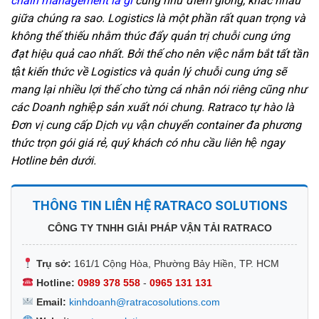
chain management là gì
cũng như điểm giống, khác nhau
giữa chúng ra sao. Logistics là một phần rất quan trọng và
không thể thiếu nhằm thúc đẩy quản trị chuỗi cung ứng
đạt hiệu quả cao nhất. Bởi thế cho nên việc nắm bắt tất tần
tật kiến thức về Logistics và quản lý chuỗi cung ứng sẽ
mang lại nhiều lợi thế cho từng cá nhân nói riêng cũng như
các Doanh nghiệp sản xuất nói chung. Ratraco tự hào là
Đơn vị cung cấp Dịch vụ vận chuyển container đa phương
thức trọn gói giá rẻ, quý khách có nhu cầu liên hệ ngay
Hotline bên dưới.
THÔNG TIN LIÊN HỆ RATRACO SOLUTIONS
CÔNG TY TNHH GIẢI PHÁP VẬN TẢI RATRACO
Trụ sở:
161/1 Cộng Hòa, Phường Bảy Hiền, TP. HCM
Hotline:
0989 378 558
-
0965 131 131
Email:
kinhdoanh@ratracosolutions.com