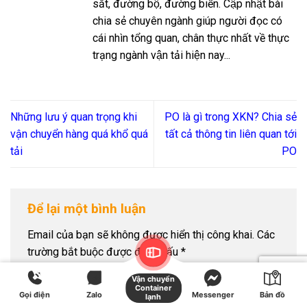
sắt, đường bộ, đường biển. Cập nhật bài
chia sẻ chuyên ngành giúp người đọc có
cái nhìn tổng quan, chân thực nhất về thực
trạng ngành vận tải hiện nay...
Những lưu ý quan trọng khi
PO là gì trong XKN? Chia sẻ
vận chuyển hàng quá khổ quá
tất cả thông tin liên quan tới
tải
PO
Để lại một bình luận
Email của bạn sẽ không được hiển thị công khai.
Các
trường bắt buộc được đánh dấu
*
Bình luận
*
Vận chuyển
Container
Gọi điện
Zalo
Messenger
Bản đồ
lạnh