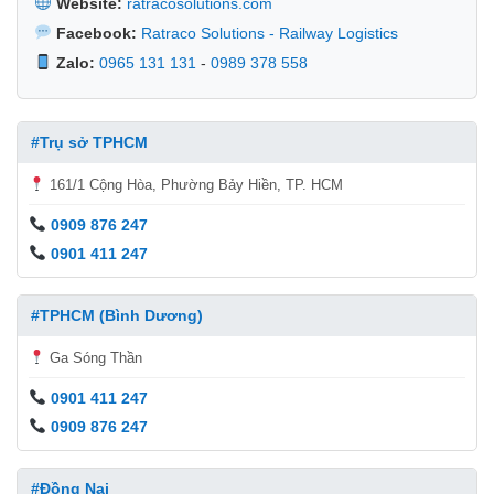
Website:
ratracosolutions.com
Facebook:
Ratraco Solutions - Railway Logistics
Zalo:
0965 131 131
-
0989 378 558
#Trụ sở TPHCM
161/1 Cộng Hòa, Phường Bảy Hiền, TP. HCM
0909 876 247
0901 411 247
#TPHCM (Bình Dương)
Ga Sóng Thần
0901 411 247
0909 876 247
#Đồng Nai