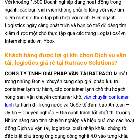
Với khoảng 1.500 Doanh nghiệp đang hoạt động trong
ngành, các bạn sinh viên không phải lo lắng với việc tìm
kiếm một nơi thực tập phù hợp với mình. Hiện ngành
Logistics ngày càng phát triển và bạn có thể dễ dàng tìm
kiếm được một chỗ thực tập qua các trang Logistics4vn,
Internship.edu.vn, Ybox.
Khách hàng được lợi gì khi chọn Dịch vụ vận
tải, logistics giá rẻ tại Ratraco Solutions?
CÔNG TY TNHH GIẢI PHÁP VẬN TẢI RATRACO
là một
trong những Đơn vị chuyên cung cấp giải pháp lưu trữ
container lạnh tự hành, cấp container lạnh chờ thu hoạch
nông sản, vận chuyển container khô,
vận chuyển container
lạnh
tự hành đi Trong nước và Quốc tế đảm bảo An toàn –
Uy tín – Chuyên nghiệp – Giá cạnh tranh tốt nhất thị trường.
Nhằm nâng cao tính chuyên nghiệp và hiệu quả cho các hoạt
động Dịch vụ vận tải, logistics, xuất nhập khẩu, chúng tôi
đặc biệt chú trọng ứng dụng công nghệ 4.0 vào từng khâu