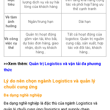
Mục
trên tăng khả năng cộng
lượng dịch vụ và sự hài
tiêu
tác và phối hợpTăng ưu
lòng của khách hàng
thế cạnh tranh
Về tầm
ảnh
Ngắn/trung hạn
Dài hạn
hưởng
Quản trị hoạt động
Tất cả hoạt động của
Về công
gồm vận tải, kho bãi,
logistics: Quản trị nguồn
việc cụ
dự báo đơn hàng, giao
cung cấp, sản xuất, hợp
thể
nhận, dịch vụ khách
tác với đối tác, khách
hàng…
hàng…
>>Xem thêm:
Quản trị Logistics và vận tải đa phương
thức
Lý do nên chọn ngành Logistics và quản lý
chuỗi cung ứng
Đa dạng nghề nghiệp
Đa dạng nghề nghiệp là đặc thù của ngành Logistics và
quản lý chuỗi cung ứng (logistics and supply chain