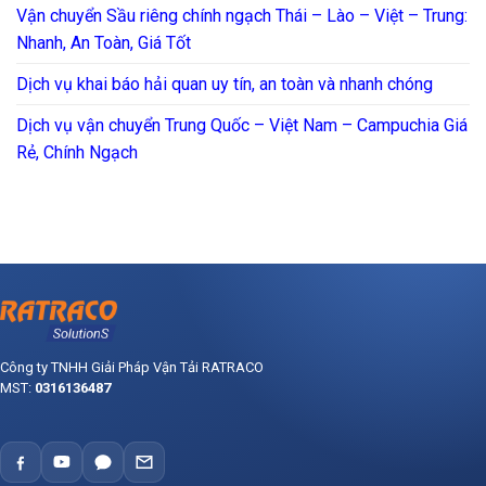
Vận chuyển Sầu riêng chính ngạch Thái – Lào – Việt – Trung:
Nhanh, An Toàn, Giá Tốt
Dịch vụ khai báo hải quan uy tín, an toàn và nhanh chóng
Dịch vụ vận chuyển Trung Quốc – Việt Nam – Campuchia Giá
Rẻ, Chính Ngạch
Công ty TNHH Giải Pháp Vận Tải RATRACO
MST:
0316136487