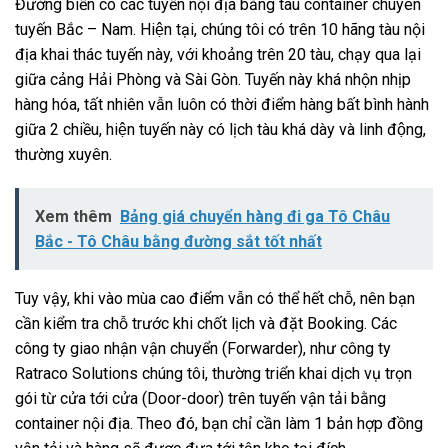
Đường biển có các tuyến nội địa bằng tàu container chuyên
tuyến Bắc – Nam. Hiện tại, chúng tôi có trên 10 hãng tàu nội
địa khai thác tuyến này, với khoảng trên 20 tàu, chạy qua lại
giữa cảng Hải Phòng và Sài Gòn. Tuyến này khá nhộn nhịp
hàng hóa, tất nhiên vẫn luôn có thời điểm hàng bất bình hành
giữa 2 chiều, hiện tuyến này có lịch tàu khá dày và linh động,
thường xuyên.
Xem thêm
Bảng giá chuyển hàng đi ga Tô Châu
Bắc - Tô Châu bằng đường sắt tốt nhất
Tuy vậy, khi vào mùa cao điểm vẫn có thể hết chỗ, nên bạn
cần kiểm tra chỗ trước khi chốt lịch và đặt Booking. Các
công ty giao nhận vận chuyển (Forwarder), như công ty
Ratraco Solutions chúng tôi, thường triển khai dịch vụ trọn
gói từ cửa tới cửa (Door-door) trên tuyến vận tải bằng
container nội địa. Theo đó, bạn chỉ cần làm 1 bản hợp đồng