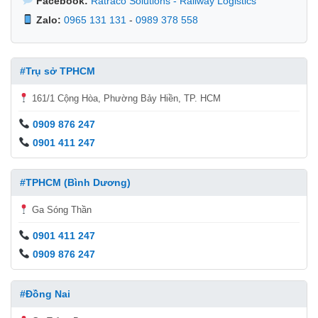
Facebook:
Ratraco Solutions - Railway Logistics
Zalo:
0965 131 131
-
0989 378 558
#Trụ sở TPHCM
161/1 Cộng Hòa, Phường Bảy Hiền, TP. HCM
0909 876 247
0901 411 247
#TPHCM (Bình Dương)
Ga Sóng Thần
0901 411 247
0909 876 247
#Đồng Nai