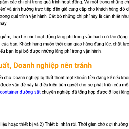
 giảm các chi phí trong quá trình hoạt động. Và một trong những ch
uên’ và ảnh hưởng trực tiếp đến giá cung cấp cho khách hàng đó ch
hiết trong quá trình vận hành. Cắt bỏ những chi phí này là cần thiết n
này.
ảm, loại bỏ các hoạt động lãng phí trong vận hành có tác động
 của bạn. Khách hàng muốn thời gian giao hàng đúng lúc, chất lư
nếu bạn loại bỏ được những lãng phí trong vận hành.
 xuất, Doanh nghiệp nên tránh
iến cho Doanh nghiệp bị thất thoát một khoản tiền đáng kể nếu khô
 được vấn đề này là điều kiện tiên quyết cho sự phát triển của mô
 container đường sắt
chuyên nghiệp đã tổng hợp được 8 loại lãn
ệu hoặc thiết bị và 2) Thiết bị nhàn rỗi. Thời gian chờ đợi thường