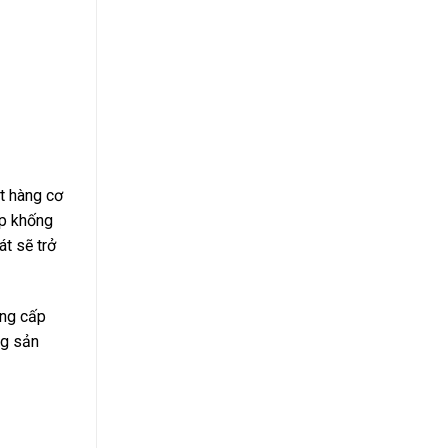
t hàng cơ
áp khống
t sẽ trở
ung cấp
ng sản