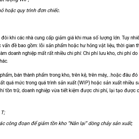
hỏ hoặc quy trình đơn chiếc.
 đôi khi các nhà cung cấp giảm giá khi mua số lượng lớn. Tuy nhiê
 vấn đề bao gồm: lỗi sản phẩm hoặc hư hỏng vật liệu, thời gian t
làm doanh nghiệp mất rất nhiều chi phí: Chi phí lưu kho, chi phí d
hác.
 phẩm, bán thành phẩm trong kho, trên kệ, trên máy,…hoặc đâu đó
uất quá mức trong quá trình sản xuất (WIP) hoặc sản xuất nhiều 
í tồn trữ, doanh nghiệp vừa tiết kiệm được chi phí, lại tạo được 
 T;
c công đoạn để giảm tồn kho “Nắn lại” dòng chảy sản xuất;