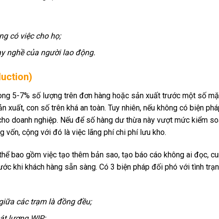
ng có việc cho họ;
ay nghề của người lao động.
duction)
hòng 5-7% số lượng trên đơn hàng hoặc sản xuất trước một số mặ
n xuất, con số trên khá an toàn. Tuy nhiên, nếu không có biện ph
ỏ cho doanh nghiệp. Nếu để số hàng dư thừa này vượt mức kiểm soá
vốn, cộng với đó là việc lãng phí chi phí lưu kho.
 thể bao gồm việc tạo thêm bản sao, tạo báo cáo không ai đọc, c
rước khi khách hàng sẵn sàng. Có 3 biện pháp đối phó với tình trạ
giữa các trạm là đồng đều;
át lượng WIP;