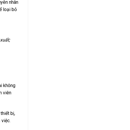
uyên nhân
ể loại bỏ
xuất;
ài không
n viên
hiết bị,
 việc.