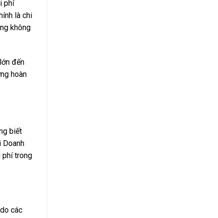
i phí
ính là chi
hưng không
 lớn đến
ợng hoàn
ng biết
̃i Doanh
g phí trong
 do các