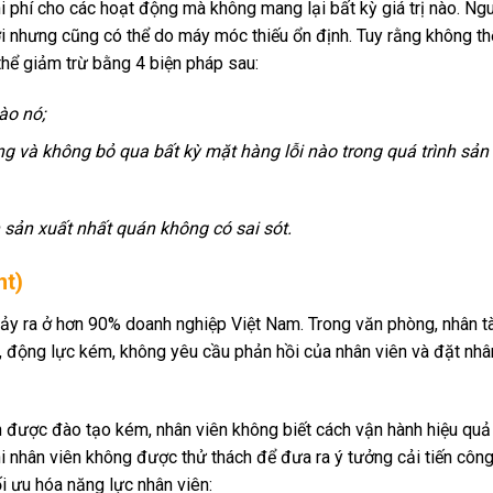
i phí cho các hoạt động mà không mang lại bất kỳ giá trị nào. Ng
i nhưng cũng có thể do máy móc thiếu ổn định. Tuy rằng không th
hể giảm trừ bằng 4 biện pháp sau:
ào nó;
ng và không bỏ qua bất kỳ mặt hàng lỗi nào trong quá trình sản 
sản xuất nhất quán không có sai sót.
nt)
 xảy ra ở hơn 90% doanh nghiệp Việt Nam. Trong văn phòng, nhân t
động lực kém, không yêu cầu phản hồi của nhân viên và đặt nhâ
n được đào tạo kém, nhân viên không biết cách vận hành hiệu quả t
i nhân viên không được thử thách để đưa ra ý tưởng cải tiến công
i ưu hóa năng lực nhân viên: