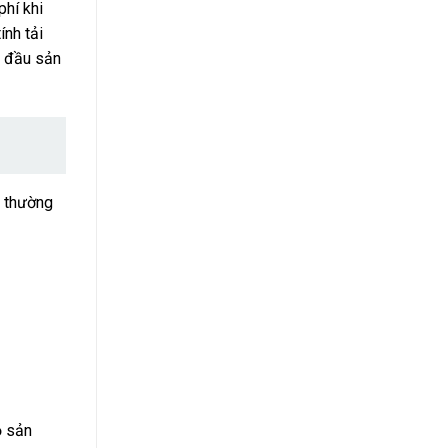
phí khi
ính tải
t đầu sản
t thường
ỏ sản