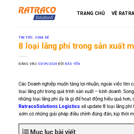
Bỏ
qua
TRANG CHỦ
VỀ RATR
nội
dung
TIN TỨC
,
CHIA SẺ
8 loại lãng phí trong sản xuất 
ĐĂNG VÀO
03/09/2024
BỞI
BẢO YẾN
Các Doanh nghiệp muốn tăng lợi nhuận, ngoài việc tìm cá
loại lãng phí trong quá trình sản xuất – kinh doanh. So
những loại lãng phí ấy là gì để hoạt động hiệu quả hơ
RatracoSolutions Logistics
sẽ update 8 loại lãng phí t
sớm có những giải pháp điều chỉnh đúng đắn, kịp thời
Mục lục bài viết