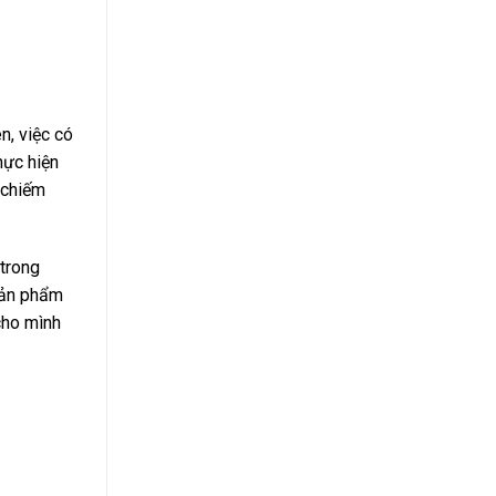
n, việc có
hực hiện
o chiếm
 trong
sản phẩm
cho mình