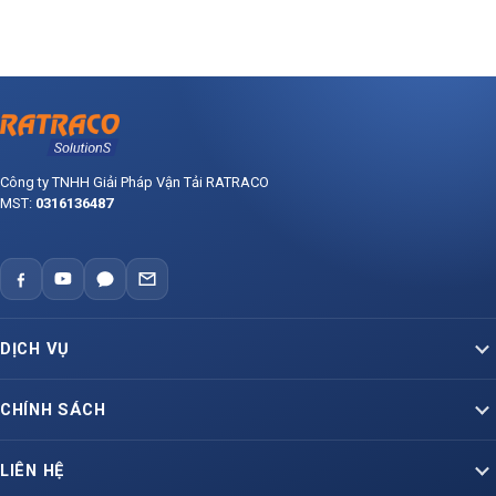
Công ty TNHH Giải Pháp Vận Tải RATRACO
MST:
0316136487
DỊCH VỤ
Vận Tải Container Bắc – Nam
CHÍNH SÁCH
Vận Tải Container Lạnh
Báo giá dịch vụ vận tải
LIÊN HỆ
Container Liên Vận Quốc Tế