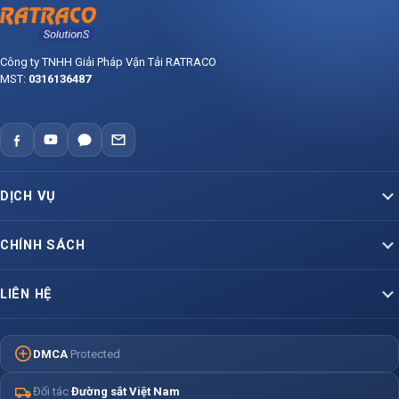
Công ty TNHH Giải Pháp Vận Tải RATRACO
MST:
0316136487
DỊCH VỤ
Vận Tải Container Bắc – Nam
CHÍNH SÁCH
Vận Tải Container Lạnh
Báo giá dịch vụ vận tải
LIÊN HỆ
Container Liên Vận Quốc Tế
Hợp đồng vận chuyển mẫu
VP Miền Nam
Hỗ Trợ Vận Tải Hàng Hoá
Chính sách bảo hiểm hàng hoá
161/1 Cộng Hòa, P. Bảy Hiền, TP.HCM
DMCA
Protected
Khai Báo Hải Quan – XNK
Chống hối lộ & tham nhũng
VP Miền Bắc
Đối tác
Đường sắt Việt Nam
Dịch Vụ Kéo Container Cảng