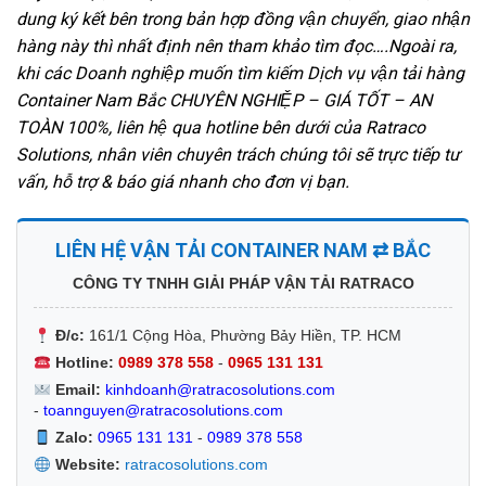
dung ký kết bên trong bản hợp đồng vận chuyển, giao nhận
hàng này thì nhất định nên tham khảo tìm đọc….Ngoài ra,
khi các Doanh nghiệp muốn tìm kiếm Dịch vụ vận tải hàng
Container Nam Bắc CHUYÊN NGHIỆP – GIÁ TỐT – AN
TOÀN 100%, liên hệ qua hotline bên dưới của Ratraco
Solutions, nhân viên chuyên trách chúng tôi sẽ trực tiếp tư
vấn, hỗ trợ & báo giá nhanh cho đơn vị bạn.
LIÊN HỆ VẬN TẢI CONTAINER NAM ⇄ BẮC
CÔNG TY TNHH GIẢI PHÁP VẬN TẢI RATRACO
Đ/c:
161/1 Cộng Hòa, Phường Bảy Hiền, TP. HCM
Hotline:
0989 378 558
-
0965 131 131
Email:
kinhdoanh@ratracosolutions.com
-
toannguyen@ratracosolutions.com
Zalo:
0965 131 131
-
0989 378 558
Website:
ratracosolutions.com