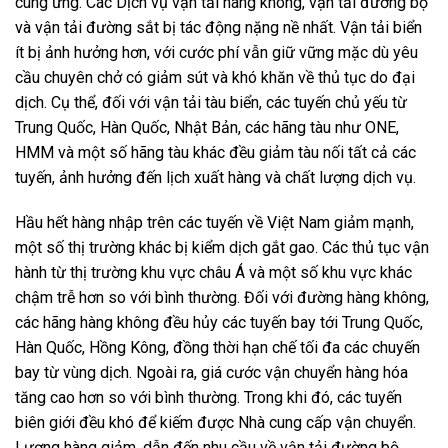
cung ứng. Các Dịch vụ vận tải hàng không, vận tải đường bộ
và vận tải đường sắt bị tác động nặng nề nhất. Vận tải biển
ít bị ảnh hưởng hơn, với cước phí vẫn giữ vững mặc dù yêu
cầu chuyên chở có giảm sút và khó khăn về thủ tục do đại
dịch. Cụ thể, đối với vận tải tàu biển, các tuyến chủ yếu từ
Trung Quốc, Hàn Quốc, Nhật Bản, các hãng tàu như ONE,
HMM và một số hãng tàu khác đều giảm tàu nối tất cả các
tuyến, ảnh hưởng đến lịch xuất hàng và chất lượng dịch vụ.
Hầu hết hàng nhập trên các tuyến về Việt Nam giảm mạnh,
một số thị trường khác bị kiểm dịch gắt gao. Các thủ tục vận
hành từ thị trường khu vực châu Á và một số khu vực khác
chậm trễ hơn so với bình thường. Đối với đường hàng không,
các hãng hàng không đều hủy các tuyến bay tới Trung Quốc,
Hàn Quốc, Hồng Kông, đồng thời hạn chế tối đa các chuyến
bay từ vùng dịch. Ngoài ra, giá cước vận chuyển hàng hóa
tăng cao hơn so với bình thường. Trong khi đó, các tuyến
biên giới đều khó để kiếm được Nhà cung cấp vận chuyển.
Lượng hàng giảm, dẫn đến nhu cầu về vận tải đường bộ