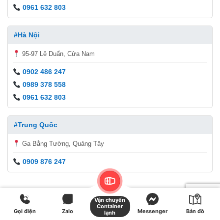
0961 632 803
#Hà Nội
95-97 Lê Duẩn, Cửa Nam
0902 486 247
0989 378 558
0961 632 803
#Trung Quốc
Ga Bằng Tường, Quảng Tây
0909 876 247
Vận chuyển
Container
Gọi điện
Zalo
Messenger
Bản đồ
lạnh