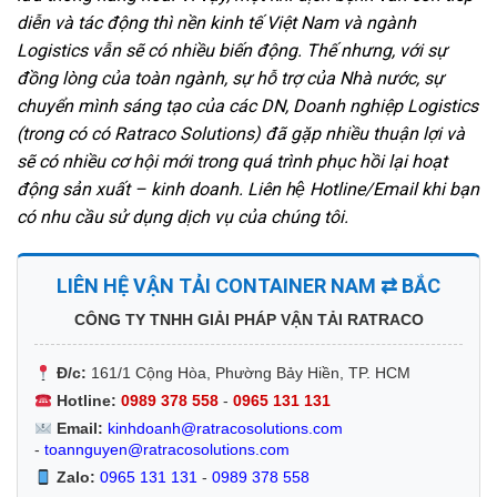
diễn và tác động thì nền kinh tế Việt Nam và ngành
Logistics vẫn sẽ có nhiều biến động. Thế nhưng, với sự
đồng lòng của toàn ngành, sự hỗ trợ của Nhà nước, sự
chuyển mình sáng tạo của các DN, Doanh nghiệp Logistics
(trong có có Ratraco Solutions) đã gặp nhiều thuận lợi và
sẽ có nhiều cơ hội mới trong quá trình phục hồi lại hoạt
động sản xuất – kinh doanh. Liên hệ Hotline/Email khi bạn
có nhu cầu sử dụng dịch vụ của chúng tôi.
LIÊN HỆ VẬN TẢI CONTAINER NAM ⇄ BẮC
CÔNG TY TNHH GIẢI PHÁP VẬN TẢI RATRACO
Đ/c:
161/1 Cộng Hòa, Phường Bảy Hiền, TP. HCM
Hotline:
0989 378 558
-
0965 131 131
Email:
kinhdoanh@ratracosolutions.com
-
toannguyen@ratracosolutions.com
Zalo:
0965 131 131
-
0989 378 558