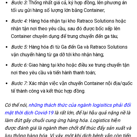
Bước 3:
Thống nhất giá cả, ký hợp đồng, lên phương án
tối ưu gửi hàng số lượng lớn bằng Container;
Bước 4:
Hàng hóa nhận tại kho Ratraco Solutions hoặc
nhận tận nơi theo yêu cầu, sau đó được bốc xếp lên
Container chuyên dụng để trung chuyển đến ga tàu;
Bước 5:
Hàng hóa đi từ Ga đến Ga và Ratraco Solutions
vận chuyển hàng từ ga dỡ tới kho nhận hàng;
Bước 6:
Giao hàng tại kho hoặc điều xe trung chuyển tận
nơi theo yêu cầu và tiến hành thanh toán;
Bước 7:
Xác nhận việc vận chuyển Container nội địa/quốc
tế thành công và kết thúc hợp đồng.
Có thể nói,
những thách thức của ngành logisitics phải đối
mặt thời dịch Covid-19
là rất lớn, để lại hậu quả nặng nề là
làm đứt gãy chuỗi cung ứng hàng hóa. Logistics hiện
được đánh giá là ngành then chốt để thúc đẩy sản xuất và
lưu thông hàng hóa. Vì vậy, một khi dịch bệnh vẫn còn tiếp