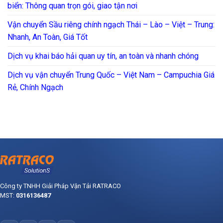
biển: Thông quan trọn gói, giao tận nơi
Vận chuyển Sầu riêng chính ngạch Thái – Lào – Việt – Trung:
Nhanh, An Toàn, Giá Tốt
Dịch vụ khai báo hải quan uy tín, an toàn và nhanh chóng
Dịch vụ vận chuyển Trung Quốc – Việt Nam – Campuchia Giá
Rẻ, Chính Ngạch
Công ty TNHH Giải Pháp Vận Tải RATRACO
MST:
0316136487