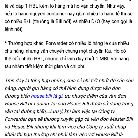
lẻ và cấp 1 HBL kèm lô hàng mà họ vận chuyển. Như vậy,
nếu lô hàng nguyên container này gồm nhiều lô hàng lẻ thì sẽ
có nhiều B/L (thường là Bill nối) và nhiều D/O (hay còn gọi là
lệnh nối).
* Trường hợp khác: Forwarder có nhiều lô hàng lẻ của nhiều
chủ hàng, nhưng vận chuyển chung một chuyến tàu. Họ có
thể cấp nhiều HBL, nhưng chỉ làm duy nhất 1 MBL với hãng
tàu nhằm tiết kiệm thời gian và chi phí.
Trên đây là tổng hợp những chia sẻ chi tiết nhất để các chủ
hàng, người gửi hàng có thể hình dung được vận đơn
đường biển
house bill là gì
, ưu nhược điểm của vận đơn
House Bill of Lading, tại sao House Bill được sử dụng trong
vận tải đường biển,…Lưu ý, khi làm việc tại Công ty
Forwarder bạn sẽ thường xuyên gặp cả vận đơn Master Bill
và House Bill nhưng khi làm việc cho Công ty xuất nhập
khẩu thì bạn thường chỉ phải làm việc với House Bill là