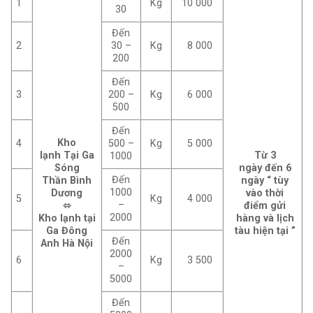
1
Kg
10 000
30
Đến
2
30 –
Kg
8 000
200
Đến
3
200 –
Kg
6 000
500
Đến
Kho
4
500 –
Kg
5 000
lạnh
Tại Ga
Từ
3
1000
Sóng
ngày
đến
6
Đến
Thần
Bình
ngày
“ tùy
1000
Dương
vào
thời
5
Kg
4 000
–
⬄
điểm
gửi
2000
Kho lạnh
tại
hàng
và
lịch
Ga Đông
tàu
hiện tại ”
Đến
Anh
Hà Nội
2000
6
Kg
3 500
–
5000
Đến