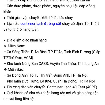
– Trái cây cấp đông: Bơ, sầu riêng, mít lột, xoài xắt lát
– Các thực phẩm, dược phẩm, nguyên phụ liệu cấp đông
khác…
● Thời gian vận chuyển: 65h từ lúc tàu chạy
● Lịch tàu
container lạnh đường sắt
chạy cố định: Tối Thứ 3
và tối thứ 6 hàng tuần.
● Địa điểm giao nhận hàng
❖ Miền Nam:
– Ga Sóng Thần: P. An Bình, TP. Dĩ An, Tỉnh Bình Dương (Giáp
TP.Thủ Đức, HCM)
– Kho lạnh Nông Sản CASS, Huyện Thủ Thừa, Tỉnh Long An
❖ Miền Bắc:
– Ga Đông Anh: Tổ 13, Thị trấn Đông Anh, TP. Hà Nội.
– Kho lạnh Đức Hưng, La Khê, Quận Hà Đông, TP. Hà Nội
● Phương tiện vận chuyển: Container Lạnh 40 Feet (40RF)
● Quý khách có nhu cầu nhận hàng tận nơi và giao hàng tận
nơi vui lòng liên hệ.