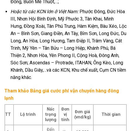
Đồng, Buôn Mê Thuột,…;
Hoặc từ các KCN lớn ở Việt Nam:
Phước Đông, Đức Hòa
III, Nhơn Hội Bình Định, Mỹ Phước 3, Tân Khai, Minh
Hưng, Đồng Xoài, Tân Phú Trung, Hàm Kiệm, Bàu Xéo, Lộc
An – Bình Sơn, Giang Điền, An Tây, Bỉm Sơn, Long Đức, Du
Long, An Hòa; Long Hương, Tam Điệp II, Trâm Vàng, Cát
Trinh, Mỹ Yên – Tân Bửu – Long Hiệp; Khánh Phú, Bá
Thiện 2, Nhơn Hòa, Yên Phong II, Cộng Hoà, Đông Anh,
Sóc Sơn; Ascendas – Protrade, ITAHAN, Ông Kèo, Long
Khánh, Dầu Giây,…và các KCN, Khu chế xuất, Cụm CN tiềm
năng khác.
Tham khảo Bảng giá cước phí vận chuyển hàng đông
lạnh
Nấc
Đơn
Đơn giá
TT
Lộ trình
trọng
vị
Thời gian
(vnd/kg)
lượng
tính
Đến