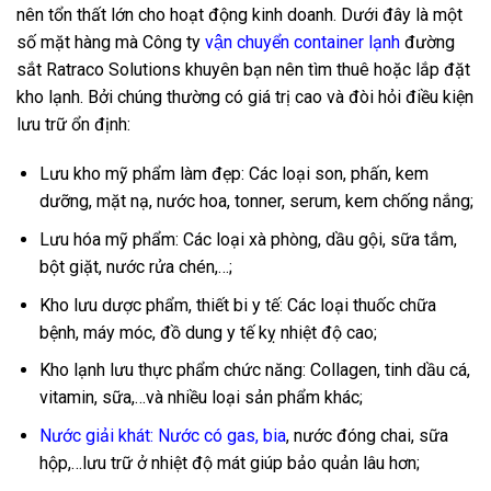
nên tổn thất lớn cho hoạt động kinh doanh. Dưới đây là một
số mặt hàng mà Công ty
vận chuyển container lạnh
đường
sắt Ratraco Solutions khuyên bạn nên tìm thuê hoặc lắp đặt
kho lạnh. Bởi chúng thường có giá trị cao và đòi hỏi điều kiện
lưu trữ ổn định:
Lưu kho mỹ phẩm làm đẹp: Các loại son, phấn, kem
dưỡng, mặt nạ, nước hoa, tonner, serum, kem chống nắng;
Lưu hóa mỹ phẩm: Các loại xà phòng, dầu gội, sữa tắm,
bột giặt, nước rửa chén,…;
Kho lưu dược phẩm, thiết bi y tế: Các loại thuốc chữa
bệnh, máy móc, đồ dung y tế kỵ nhiệt độ cao;
Kho lạnh lưu thực phẩm chức năng: Collagen, tinh dầu cá,
vitamin, sữa,…và nhiều loại sản phẩm khác;
Nước giải khát: Nước có gas, bia
, nước đóng chai, sữa
hộp,…lưu trữ ở nhiệt độ mát giúp bảo quản lâu hơn;