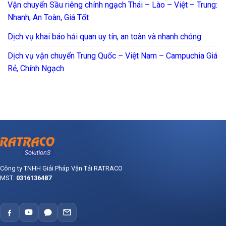
Vận chuyển Sầu riêng chính ngạch Thái – Lào – Việt – Trung:
Nhanh, An Toàn, Giá Tốt
Dịch vụ khai báo hải quan uy tín, an toàn và nhanh chóng
Dịch vụ vận chuyển Trung Quốc – Việt Nam – Campuchia Giá
Rẻ, Chính Ngạch
Công ty TNHH Giải Pháp Vận Tải RATRACO
MST:
0316136487