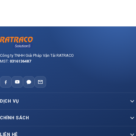
Công ty TNHH Giải Pháp Vận Tải RATRACO
MST:
0316136487
DỊCH VỤ
Vận Tải Container Bắc – Nam
CHÍNH SÁCH
Vận Tải Container Lạnh
Báo giá dịch vụ vận tải
LIÊN HỆ