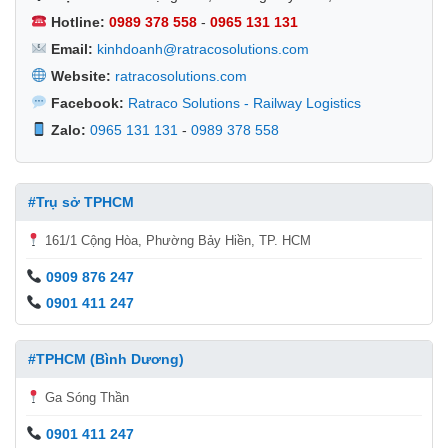
Hotline:
0989 378 558
-
0965 131 131
Email:
kinhdoanh@ratracosolutions.com
Website:
ratracosolutions.com
Facebook:
Ratraco Solutions - Railway Logistics
Zalo:
0965 131 131
-
0989 378 558
#Trụ sở TPHCM
161/1 Cộng Hòa, Phường Bảy Hiền, TP. HCM
0909 876 247
0901 411 247
#TPHCM (Bình Dương)
Ga Sóng Thần
0901 411 247