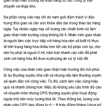
giao nhận hiện trường sẽ nhận hàng từ các Công ty vận
chuyển và nhập kho.
Đa phần công việc này chỉ do nam giới đảm trách vì đặc
trưng thời gian và cần sức khỏe dẻo dai trong thao tác hàng
ngày. Tuy nhiên, ngày nay số lượng các chiến binh nữ làm
giao nhận hiện trường cũng không hề ít. Nhân viên giao nhận
là người làm việc trực tiếp với hàng hóa nên sẽ biết rõ thực
tế tình trạng hàng hóa nhiều hơn tất các bộ phận còn lại, cho
nên họ phải là người tỉ mĩ, nắm bắt nhanh các vấn đề phát
sinh với hàng hóa để đưa ra phương án xử lý vấn đề.
Công việc của nhân viên giao nhận hiện trường đòi hỏi phải
đi lại thường xuyên, khá vất vả nhưng nếu làm thường xuyên
sẽ quen dần với công việc. Từ đó, cách làm việc cũng hiệu
quả và nhanh chóng hơn. Mặc dù không yêu cầu trình độ cao
về chuyên môn nhưng OPS thường xuyên phải hoạt động
ngoài trời nên mức lương khá ổn. Theo thống kê, lương của
nhân viên OPS dao động từ 6 – 8 triệu đồng/tháng (chưa kể