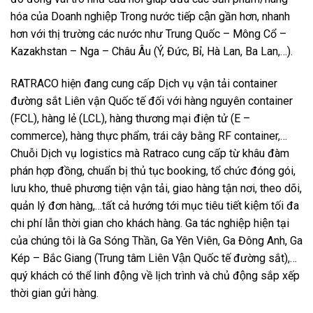
hóa của Doanh nghiệp Trong nước tiếp cận gần hơn, nhanh
hơn với thị trường các nước như Trung Quốc – Mông Cổ –
Kazakhstan – Nga – Châu Âu (Ý, Đức, Bỉ, Hà Lan, Ba Lan,…).
RATRACO hiện đang cung cấp Dịch vụ vận tải container
đường sắt Liên vận Quốc tế đối với hàng nguyên container
(FCL), hàng lẻ (LCL), hàng thương mại điện tử (E –
commerce), hàng thực phẩm, trái cây bằng RF container,…
Chuỗi Dịch vụ logistics mà Ratraco cung cấp từ khâu đàm
phán hợp đồng, chuẩn bị thủ tục booking, tổ chức đóng gói,
lưu kho, thuê phương tiện vận tải, giao hàng tận nơi, theo dõi,
quản lý đơn hàng,…tất cả hướng tới mục tiêu tiết kiệm tối đa
chi phí lẫn thời gian cho khách hàng. Ga tác nghiệp hiện tại
của chúng tôi là Ga Sóng Thần, Ga Yên Viên, Ga Đông Anh, Ga
Kép – Bắc Giang (Trung tâm Liên Vận Quốc tế đường sắt),…
quý khách có thể linh động về lịch trình và chủ động sắp xếp
thời gian gửi hàng.