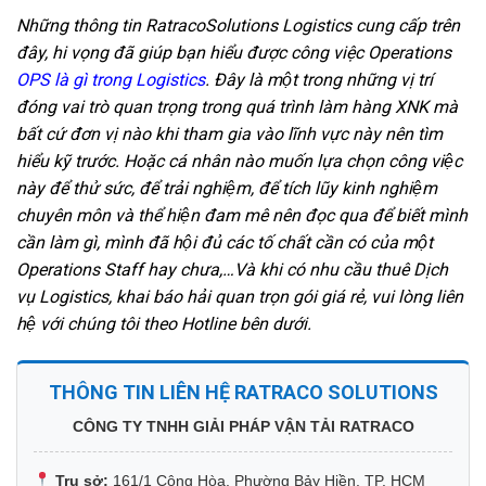
Những thông tin RatracoSolutions Logistics cung cấp trên
đây, hi vọng đã giúp bạn hiểu được công việc Operations
OPS là gì trong Logistics
. Đây là một trong những vị trí
đóng vai trò quan trọng trong quá trình làm hàng XNK mà
bất cứ đơn vị nào khi tham gia vào lĩnh vực này nên tìm
hiểu kỹ trước. Hoặc cá nhân nào muốn lựa chọn công việc
này để thử sức, để trải nghiệm, để tích lũy kinh nghiệm
chuyên môn và thể hiện đam mê nên đọc qua để biết mình
cần làm gì, mình đã hội đủ các tố chất cần có của một
Operations Staff hay chưa,…Và khi có nhu cầu thuê Dịch
vụ Logistics, khai báo hải quan trọn gói giá rẻ, vui lòng liên
hệ với chúng tôi theo Hotline bên dưới.
THÔNG TIN LIÊN HỆ RATRACO SOLUTIONS
CÔNG TY TNHH GIẢI PHÁP VẬN TẢI RATRACO
Trụ sở:
161/1 Cộng Hòa, Phường Bảy Hiền, TP. HCM