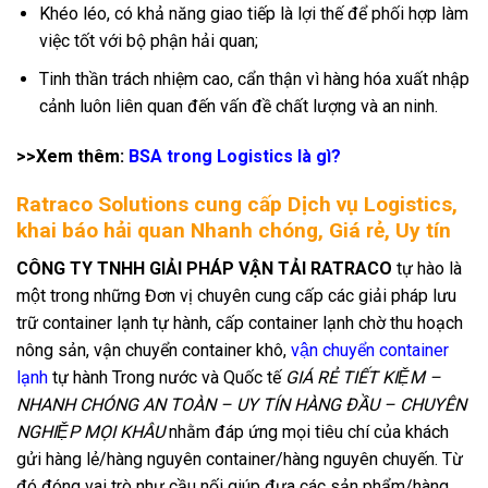
Khéo léo, có khả năng giao tiếp là lợi thế để phối hợp làm
việc tốt với bộ phận hải quan;
Tinh thần trách nhiệm cao, cẩn thận vì hàng hóa xuất nhập
cảnh luôn liên quan đến vấn đề chất lượng và an ninh.
>>Xem thêm:
BSA trong Logistics là gì?
Ratraco Solutions cung cấp Dịch vụ Logistics,
khai báo hải quan Nhanh chóng, Giá rẻ, Uy tín
CÔNG TY TNHH GIẢI PHÁP VẬN TẢI RATRACO
tự hào là
một trong những Đơn vị chuyên cung cấp các giải pháp lưu
trữ container lạnh tự hành, cấp container lạnh chờ thu hoạch
nông sản, vận chuyển container khô,
vận chuyển container
lạnh
tự hành Trong nước và Quốc tế
GIÁ RẺ TIẾT KIỆM –
NHANH CHÓNG AN TOÀN – UY TÍN HÀNG ĐẦU – CHUYÊN
NGHIỆP MỌI KHÂU
nhằm đáp ứng mọi tiêu chí của khách
gửi hàng lẻ/hàng nguyên container/hàng nguyên chuyến. Từ
đó đóng vai trò như cầu nối giúp đưa các sản phẩm/hàng