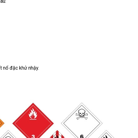
au:
t nổ đặc khử nhậy.