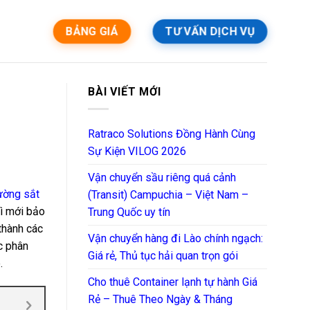
BẢNG GIÁ
TƯ VẤN DỊCH VỤ
BÀI VIẾT MỚI
Ratraco Solutions Đồng Hành Cùng
Sự Kiện VILOG 2026
Vận chuyển sầu riêng quá cảnh
ường sắt
(Transit) Campuchia – Việt Nam –
hì mới bảo
Trung Quốc uy tín
thành các
Vận chuyển hàng đi Lào chính ngạch:
c phân
Giá rẻ, Thủ tục hải quan trọn gói
.
Cho thuê Container lạnh tự hành Giá
Rẻ – Thuê Theo Ngày & Tháng