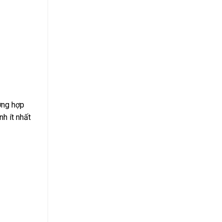
ờng hợp
h ít nhất