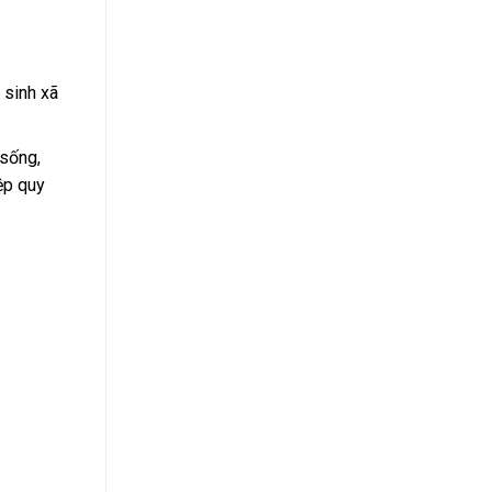
 sinh xã
 sống,
ệp quy