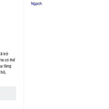
Ngạch
ã trở
ta có thể
hạ tầng
 bộ,