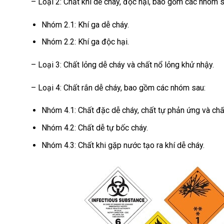
– Loại 2: Chất khí dễ cháy, độc hại, bao gồm các nhóm s
Nhóm 2.1: Khí ga dễ cháy.
Nhóm 2.2: Khí ga độc hại.
– Loại 3: Chất lỏng dễ cháy và chất nổ lỏng khử nhậy.
– Loại 4: Chất rắn dễ cháy, bao gồm các nhóm sau:
Nhóm 4.1: Chất đặc dễ cháy, chất tự phản ứng và chấ
Nhóm 4.2: Chất dễ tự bốc cháy.
Nhóm 4.3: Chất khi gặp nước tạo ra khí dễ cháy.