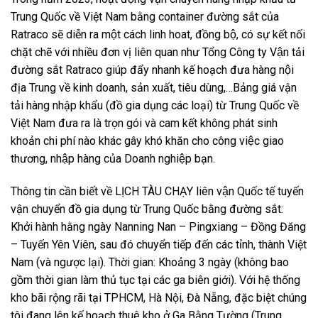
Trung Quốc về Việt Nam bằng container đường sắt của
Ratraco sẽ diễn ra một cách linh hoat, đồng bộ, có sự kết nối
chặt chẽ với nhiều đơn vị liên quan như Tổng Công ty Vận tải
đường sắt Ratraco giúp đẩy nhanh kế hoạch đưa hàng nội
địa Trung về kinh doanh, sản xuất, tiêu dùng,…Bảng giá vận
tải hàng nhập khẩu (đồ gia dụng các loại) từ Trung Quốc về
Việt Nam đưa ra là trọn gói và cam kết không phát sinh
khoản chi phí nào khác gây khó khăn cho công việc giao
thương, nhập hàng của Doanh nghiệp bạn.
Thông tin cần biết về LỊCH TÀU CHẠY liên vận Quốc tế tuyến
vận chuyển đồ gia dụng từ Trung Quốc bằng đường sắt:
Khởi hành hằng ngày Nanning Nan – Pingxiang – Đồng Đăng
– Tuyến Yên Viên, sau đó chuyển tiếp đến các tỉnh, thành Việt
Nam (và ngược lại). Thời gian: Khoảng 3 ngày (không bao
gồm thời gian làm thủ tục tại các ga biên giới). Với hệ thống
kho bãi rộng rãi tại TPHCM, Hà Nội, Đà Nẵng, đặc biệt chúng
tôi đang lên kế hoạch thuê kho ở Ga Bằng Tường (Trung