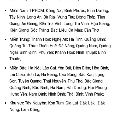
Miền Nam: TPHCM; Đồng Nai; Bình Phước; Bình Dương;
Tây Ninh; Long An; Bà Rịa- Vũng Tàu; Đồng Tháp; Tiền
Giang; An Giang; Bến Tre; Vĩnh Long; Trà Vinh; Hậu Giang;
Kiên Giang; Sóc Trăng; Bạc Liêu; Cà Mau; Cần Thơ;
Miền Trung: Thanh Hóa; Nghệ An; Hà Tĩnh; Quảng Bình;
Quảng Trị; Thừa Thiên Huế; Đà Nẵng; Quảng Nam; Quảng
Ngãi; Bình Định; Phú Yên; Khánh Hòa; Ninh Thuận; Bình
Thuận;
Miền Bắc: Hà Nội; Lào Cai; Yên Bái; Điện Biên; Hòa Bình;
Lai Châu; Sơn La; Hà Giang; Cao Bằng; Bắc Kạn; Lạng
Sơn; Tuyên Quang; Thái Nguyên; Phú Thọ; Bắc Giang;
Quảng Ninh; Bắc Ninh; Hà Nam; Hải Dương; Hải Phòng;
Hưng Yên; Nam Định; Ninh Bình; Thái Bình; Vĩnh Phúc;
Khu vực Tây Nguyên: Kon Tum; Gia Lai; Đăk Lăk ; Đăk
Nông; Lâm Đồng;