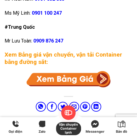
Ms Mỹ Linh:
0901 100 247
#Trung Quốc
Mr Lưu Toàn:
0909 876 247
Xem Bảng giá vận chuyển, vận tải Container
bằng đường sắt:
Vận chuyển
Bài viết này được đăng trong
Dịch Vụ
,
Đường Sắt
,
Vận Chuyển Container
.
Container
Gọi điện
Zalo
Messenger
Bản đồ
lạnh
Đánh dấu
liên kết thường trực
.