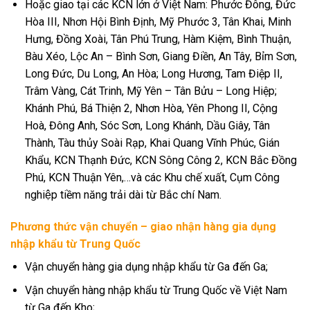
Hoặc giao tại các KCN lớn ở Việt Nam: Phước Đông, Đức
Hòa III, Nhơn Hội Bình Định, Mỹ Phước 3, Tân Khai, Minh
Hưng, Đồng Xoài, Tân Phú Trung, Hàm Kiệm, Bình Thuận,
Bàu Xéo, Lộc An – Bình Sơn, Giang Điền, An Tây, Bỉm Sơn,
Long Đức, Du Long, An Hòa; Long Hương, Tam Điệp II,
Trâm Vàng, Cát Trinh, Mỹ Yên – Tân Bửu – Long Hiệp;
Khánh Phú, Bá Thiện 2, Nhơn Hòa, Yên Phong II, Cộng
Hoà, Đông Anh, Sóc Sơn, Long Khánh, Dầu Giây, Tân
Thành, Tàu thủy Soài Rạp, Khai Quang Vĩnh Phúc, Gián
Khẩu, KCN Thạnh Đức, KCN Sông Công 2, KCN Bắc Đồng
Phú, KCN Thuận Yên,…và các Khu chế xuất, Cụm Công
nghiệp tiềm năng trải dài từ Bắc chí Nam.
Phương thức vận chuyển – giao nhận hàng gia dụng
nhập khẩu từ Trung Quốc
Vận chuyển hàng gia dụng nhập khẩu từ Ga đến Ga;
Vận chuyển hàng nhập khẩu từ Trung Quốc về Việt Nam
từ Ga đến Kho;