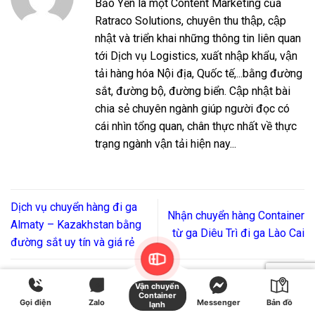
Bảo Yến là một Content Marketing của
Ratraco Solutions, chuyên thu thập, cập
nhật và triển khai những thông tin liên quan
tới Dịch vụ Logistics, xuất nhập khẩu, vận
tải hàng hóa Nội địa, Quốc tế,...bằng đường
sắt, đường bộ, đường biển. Cập nhật bài
chia sẻ chuyên ngành giúp người đọc có
cái nhìn tổng quan, chân thực nhất về thực
trạng ngành vận tải hiện nay...
Dịch vụ chuyển hàng đi ga
Nhận chuyển hàng Container
Almaty – Kazakhstan bằng
từ ga Diêu Trì đi ga Lào Cai
đường sắt uy tín và giá rẻ
Vận chuyển
Container
Để lại một bình luận
Gọi điện
Zalo
Messenger
Bản đồ
lạnh