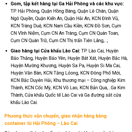
Gom, tập kết hàng tại Ga Hải Phòng và các khu vực:
TP. Hải Phòng, Quận Hồng Bàng, Quận Lê Chân, Quận
Ngô Quyền, Quận Kiến An, Quận Hải An, KCN Đình Vũ,
KCN Tràng Duệ, KCN Nam Cầu Kiền, KCN Đồ Sơn, Cụm
CN Vĩnh Niệm, Cụm CN An Tràng, Cụm CN Quán Toan,
Cụm CN Quán Trữ, Cụm CN Thị trấn Tiên Lãng,…;
Giao hàng tại Cửa khẩu Lào Cai:
TP. Lào Cai, Huyện
Bảo Thắng, Huyện Bảo Yên, Huyện Bát Xát, Huyện Bắc Hà,
Huyện Mường Khương, Huyện Sa Pa, Huyện Si Ma Cai,
Huyện Văn Bàn, KCN Tằng Lỏong, KCN Đông Phố Mới,
KCN Bắc Duyên Hải, Khu thương mại – Công nghiệp Kim
Thành, KCN Cốc Mỳ, KCN Võ Lao, KCN Bản Qua,…Ga Kim
Thành, Cửa khẩu Quốc tế Lào Cai và Ga đường sắt cửa
khẩu Lào Cai.
Phương thức vận chuyển, giao nhận hàng bằng
container từ Hải Phòng – Lào Cai