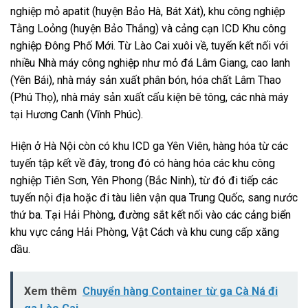
nghiệp mỏ apatit (huyện Bảo Hà, Bát Xát), khu công nghiệp
Tằng Loỏng (huyện Bảo Thắng) và cảng cạn ICD Khu công
nghiệp Đông Phố Mới. Từ Lào Cai xuôi về, tuyến kết nối với
nhiều Nhà máy công nghiệp như mỏ đá Lâm Giang, cao lanh
(Yên Bái), nhà máy sản xuất phân bón, hóa chất Lâm Thao
(Phú Thọ), nhà máy sản xuất cấu kiện bê tông, các nhà máy
tại Hương Canh (Vĩnh Phúc).
Hiện ở Hà Nội còn có khu ICD ga Yên Viên, hàng hóa từ các
tuyến tập kết về đây, trong đó có hàng hóa các khu công
nghiệp Tiên Sơn, Yên Phong (Bắc Ninh), từ đó đi tiếp các
tuyến nội địa hoặc đi tàu liên vận qua Trung Quốc, sang nước
thứ ba. Tại Hải Phòng, đường sắt kết nối vào các cảng biển
khu vực cảng Hải Phòng, Vật Cách và khu cung cấp xăng
dầu.
Xem thêm
Chuyển hàng Container từ ga Cà Ná đi