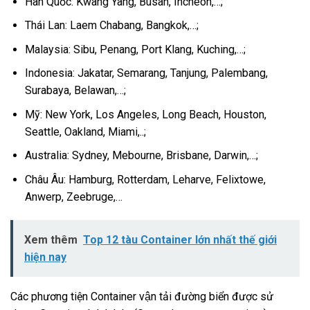
Hàn Quốc: Kwang Yang, Busan, Incheon,…;
Thái Lan: Laem Chabang, Bangkok,…;
Malaysia: Sibu, Penang, Port Klang, Kuching,…;
Indonesia: Jakatar, Semarang, Tanjung, Palembang,
Surabaya, Belawan,…;
Mỹ: New York, Los Angeles, Long Beach, Houston,
Seattle, Oakland, Miami,..;
Australia: Sydney, Mebourne, Brisbane, Darwin,…;
Châu Âu: Hamburg, Rotterdam, Leharve, Felixtowe,
Anwerp, Zeebruge,…
Xem thêm
Top 12 tàu Container lớn nhất thế giới
hiện nay
Các phương tiện Container vận tải đường biển được sử