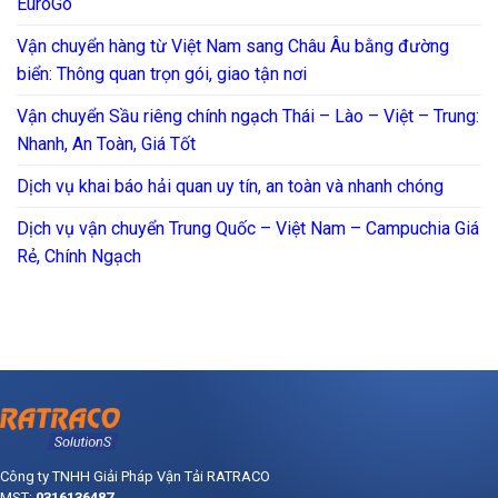
EuroGo
Vận chuyển hàng từ Việt Nam sang Châu Âu bằng đường
biển: Thông quan trọn gói, giao tận nơi
Vận chuyển Sầu riêng chính ngạch Thái – Lào – Việt – Trung:
Nhanh, An Toàn, Giá Tốt
Dịch vụ khai báo hải quan uy tín, an toàn và nhanh chóng
Dịch vụ vận chuyển Trung Quốc – Việt Nam – Campuchia Giá
Rẻ, Chính Ngạch
Công ty TNHH Giải Pháp Vận Tải RATRACO
MST:
0316136487