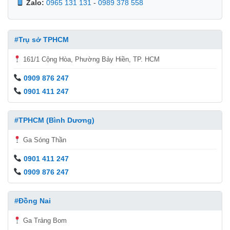
Zalo:
0965 131 131
-
0989 378 558
#Trụ sở TPHCM
161/1 Cộng Hòa, Phường Bảy Hiền, TP. HCM
0909 876 247
0901 411 247
#TPHCM (Bình Dương)
Ga Sóng Thần
0901 411 247
0909 876 247
#Đồng Nai
Ga Trảng Bom