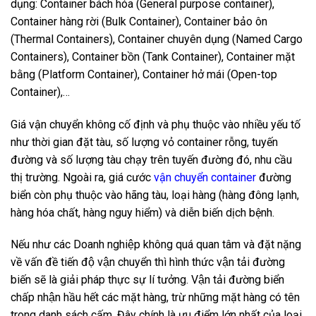
dụng: Container bách hóa (General purpose container),
Container hàng rời (Bulk Container), Container bảo ôn
(Thermal Containers), Container chuyên dụng (Named Cargo
Containers), Container bồn (Tank Container), Container mặt
bằng (Platform Container), Container hở mái (Open-top
Container),…
Giá vận chuyển không cố định và phụ thuộc vào nhiều yếu tố
như thời gian đặt tàu, số lượng vỏ container rỗng, tuyến
đường và số lượng tàu chạy trên tuyến đường đó, nhu cầu
thị trường. Ngoài ra, giá cước
vận chuyển container
đường
biển còn phụ thuộc vào hãng tàu, loại hàng (hàng đông lạnh,
hàng hóa chất, hàng nguy hiểm) và diễn biến dịch bệnh.
Nếu như các Doanh nghiệp không quá quan tâm và đặt nặng
về vấn đề tiến độ vận chuyển thì hình thức vận tải đường
biến sẽ là giải pháp thực sự lí tưởng. Vận tải đường biển
chấp nhận hầu hết các mặt hàng, trừ những mặt hàng có tên
trong danh sách cấm. Đây chính là ưu điểm lớn nhất của loại