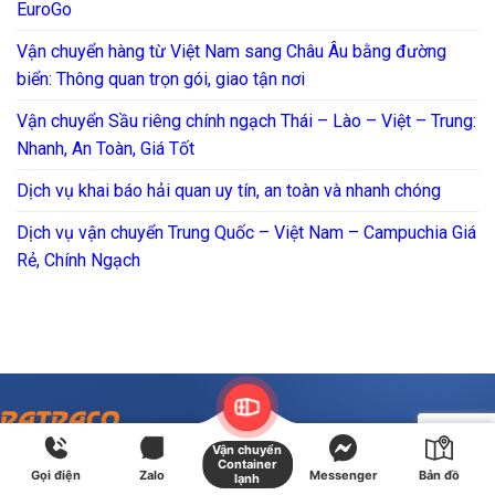
EuroGo
Vận chuyển hàng từ Việt Nam sang Châu Âu bằng đường
biển: Thông quan trọn gói, giao tận nơi
Vận chuyển Sầu riêng chính ngạch Thái – Lào – Việt – Trung:
Nhanh, An Toàn, Giá Tốt
Dịch vụ khai báo hải quan uy tín, an toàn và nhanh chóng
Dịch vụ vận chuyển Trung Quốc – Việt Nam – Campuchia Giá
Rẻ, Chính Ngạch
Vận chuyển
Container
Gọi điện
Zalo
Messenger
Bản đồ
lạnh
Công ty TNHH Giải Pháp Vận Tải RATRACO