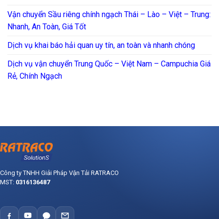
Vận chuyển Sầu riêng chính ngạch Thái – Lào – Việt – Trung:
Nhanh, An Toàn, Giá Tốt
Dịch vụ khai báo hải quan uy tín, an toàn và nhanh chóng
Dịch vụ vận chuyển Trung Quốc – Việt Nam – Campuchia Giá
Rẻ, Chính Ngạch
Công ty TNHH Giải Pháp Vận Tải RATRACO
MST:
0316136487