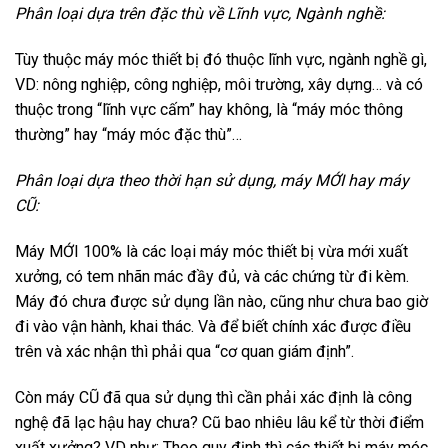
Phân loại dựa trên đặc thù về Lĩnh vực, Ngành nghề:
Tùy thuộc máy móc thiết bị đó thuộc lĩnh vực, ngành nghề gì,
VD: nông nghiệp, công nghiệp, môi trường, xây dựng… và có
thuộc trong “lĩnh vực cấm” hay không, là “máy móc thông
thường” hay “máy móc đặc thù”…
Phân loại dựa theo thời hạn sử dụng, máy MỚI hay máy
CŨ:
Máy MỚI 100% là các loại máy móc thiết bị vừa mới xuất
xưởng, có tem nhãn mác đầy đủ, và các chứng từ đi kèm.
Máy đó chưa được sử dụng lần nào, cũng như chưa bao giờ
đi vào vận hành, khai thác. Và để biết chính xác được điều
trên và xác nhận thì phải qua “cơ quan giám định”.
Còn máy CŨ đã qua sử dụng thì cần phải xác định là công
nghệ đã lạc hậu hay chưa? Cũ bao nhiêu lâu kể từ thời điểm
xuất xưởng? VD như: Theo quy định thì các thiết bị máy móc