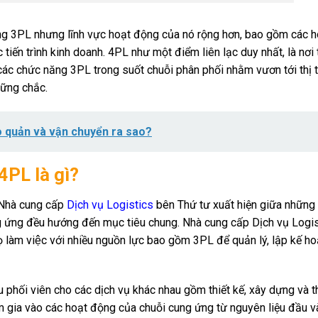
ảng 3PL nhưng lĩnh vực hoạt động của nó rộng hơn, bao gồm các 
 tiến trình kinh doanh. 4PL như một điểm liên lạc duy nhất, là nơi 
 các chức năng 3PL trong suốt chuỗi phân phối nhằm vươn tới thị 
ững chắc.
o quản và vận chuyển ra sao?
4PL là gì?
́c Nhà cung cấp
Dịch vụ Logistics
bên Thứ tư xuất hiện giữa nhữn
ng ứng đều hướng đến mục tiêu chung. Nhà cung cấp Dịch vụ Logi
 họ làm việc với nhiều nguồn lực bao gồm 3PL để quản lý, lập kế h
iều phối viên cho các dịch vụ khác nhau gồm thiết kế, xây dựng và 
am gia vào các hoạt động của chuỗi cung ứng từ nguyên liệu đầu 