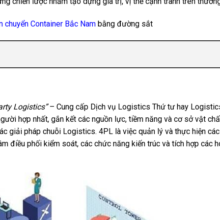
ừng chiến lược nhằm tạo dựng giá trị, vị thế cạnh tranh trên thươn
n chuyển Container Bắc Nam
bằng đường sắt
rty Logistics”
– Cung cấp Dịch vụ Logistics Thứ tư hay Logistic
ười hợp nhất, gắn kết các nguồn lực, tiềm năng và cơ sở vật chấ
ác giải pháp chuỗi Logistics. 4PL là việc quản lý và thực hiện cá
âm điều phối kiểm soát, các chức năng kiến trúc và tích hợp các 