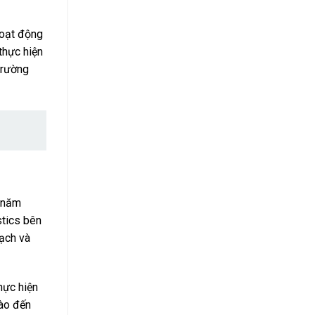
hoạt động
thực hiện
trường
g năm
stics bên
oạch và
thực hiện
vào đến