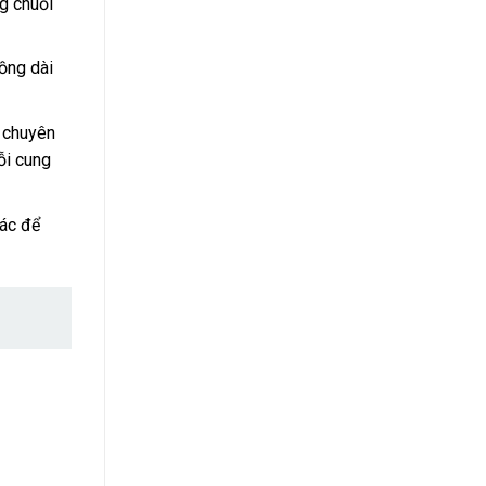
g chuỗi
ồng dài
à chuyên
ỗi cung
hác để