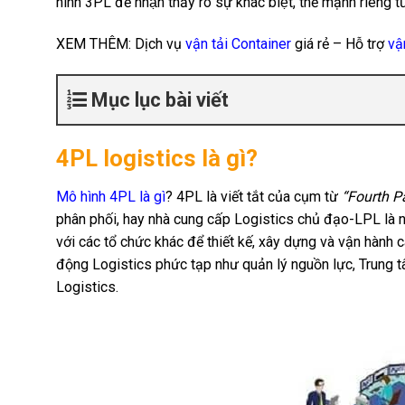
hình 3PL để nhận thấy rõ sự khác biệt, thế mạnh riêng t
XEM THÊM: Dịch vụ
vận tải Container
giá rẻ – Hỗ trợ
vậ
Mục lục bài viết
4PL logistics là gì?
Mô hình 4PL là gì
? 4PL là viết tắt của cụm từ
“Fourth Pa
phân phối, hay nhà cung cấp Logistics chủ đạo-LPL là ng
với các tổ chức khác để thiết kế, xây dựng và vận hành c
động Logistics phức tạp như quản lý nguồn lực, Trung t
Logistics.