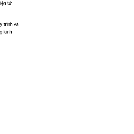
iện tử
y trình và
g kinh