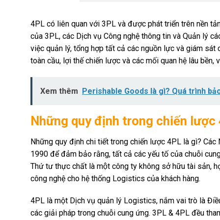
4PL có liên quan với 3PL và được phát triển trên nền t
của 3PL, các Dịch vụ Công nghệ thông tin và Quản lý các
việc quản lý, tổng hợp tất cả các nguồn lực và giám sát
toàn cầu, lợi thế chiến lược và các mối quan hệ lâu bền, v
Xem thêm
Perishable Goods là gì? Quá trình bả
Những quy định trong chiến lược 
Những quy định chi tiết trong chiến lược 4PL là gì? Ca
1990 để đảm bảo rằng, tất cả các yếu tố của chuỗi cu
Thứ tư thực chất là một công ty không sở hữu tài sản,
công nghệ cho hệ thống Logistics của khách hàng.
4PL là một Dịch vụ quản lý Logistics, nắm vai trò là Đ
các giải pháp trong chuỗi cung ứng. 3PL & 4PL đều th