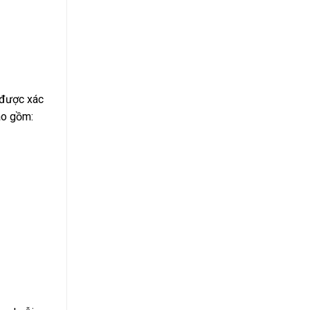
g được xác
ao gồm: