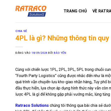
Bỏ
qua
TRANG CHỦ
VỀ RATR
nội
dung
CHIA SẺ
4PL là gì? Những thông tin quy 
ĐĂNG VÀO
18/09/2024
BỞI
BẢO YẾN
Cùng với chiến lược 1PL, 2PL, 3PL, 5PL trong chuỗi cung
“Fourth Party Logistics” cũng được nhắc đến như là một 
quá trình vận chuyển-lưu kho-giao nhận hàng,..Tuy phổ b
đầu thực hiện, lựa chọn áp dụng hình thức này vẫn cò
lược 4PL là gì để không gặp phải vướng mắc, lúng túng 
Ratraco Solutions
chúng tôi thông qua bài chia sẻ dưới 