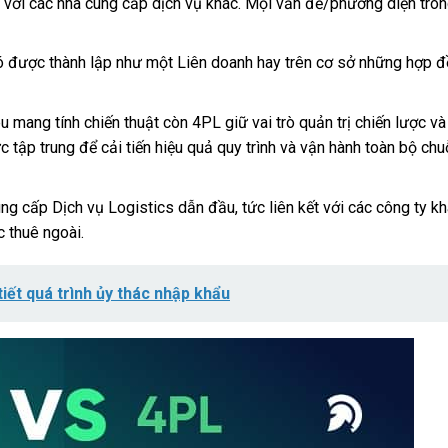
 với các nhà cung cấp dịch vụ khác. Mọi vấn đề/phương diện tron
ó được thành lập như một Liên doanh hay trên cơ sở những hợp đ
ang tính chiến thuật còn 4PL giữ vai trò quản trị chiến lược v
 tập trung để cải tiến hiệu quả quy trình và vận hành toàn bộ chu
cấp Dịch vụ Logistics dẫn đầu, tức liên kết với các công ty k
c thuê ngoài.
iết quá trình ủy thác nhập khẩu